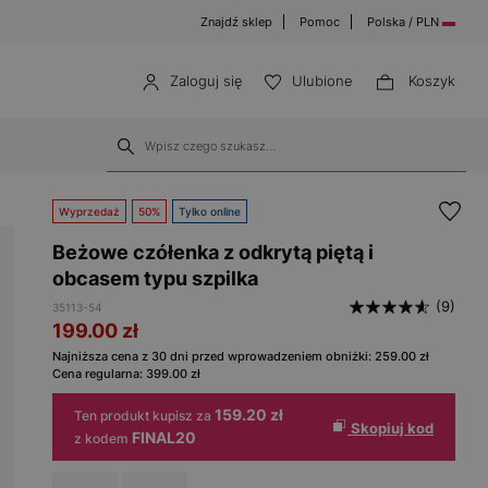
Znajdź sklep
Pomoc
Polska / PLN
Zaloguj się
Ulubione
Koszyk
Wyprzedaż
50%
Tylko online
Beżowe czółenka z odkrytą piętą i
obcasem typu szpilka
(9)
35113-54
199.00
zł
Najniższa cena z 30 dni przed wprowadzeniem obniżki:
259.00
zł
Cena regularna:
399.00
zł
159.20 zł
Ten produkt kupisz za
Skopiuj kod
FINAL20
z kodem