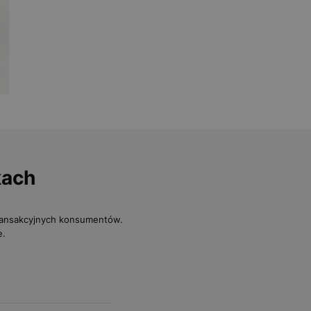
kach
transakcyjnych konsumentów.
e.