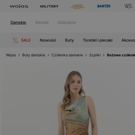
Damskie
Męskie
Dziecięce
SALE
Nowości
Buty
Torebki i plecaki
Akceso
Wojas
Buty damskie
Czółenka damskie
Szpilki
Beżowe czółenk