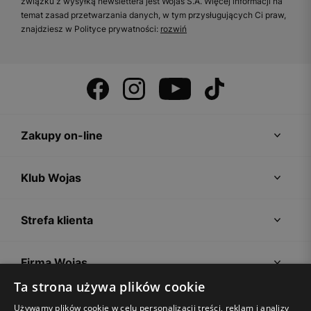
związku z wysyłką newslettera jest Wojas S.A. Więcej informacji na
temat zasad przetwarzania danych, w tym przysługujących Ci praw,
znajdziesz w Polityce prywatności:
rozwiń
Zakupy on-line
Klub Wojas
Strefa klienta
Firma Wojas
Ta strona używa plików cookie
Porady
Używamy plików cookie w celu personalizacji treści, reklam i analizy