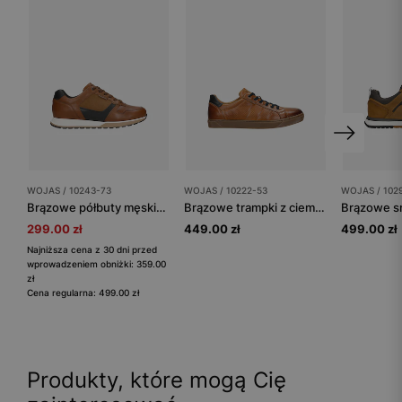
WOJAS / 10243-73
WOJAS / 10222-53
WOJAS / 102
Brązowe półbuty męskie z łączonych skór
Brązowe trampki z ciemnymi wstawkami
299.00 zł
449.00 zł
499.00 zł
Najniższa cena z 30 dni przed
wprowadzeniem obniżki: 359.00
zł
Cena regularna: 499.00 zł
Produkty, które mogą Cię