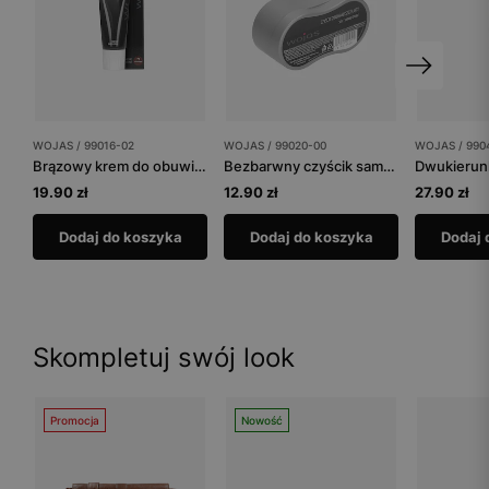
WOJAS / 99016-02
WOJAS / 99020-00
WOJAS / 990
Brązowy krem do obuwia tuba 75 ml
Bezbarwny czyścik samo-nabłyszczający
19.90 zł
12.90 zł
27.90 zł
Dodaj do koszyka
Dodaj do koszyka
Dodaj 
Skompletuj swój look
Promocja
Nowość