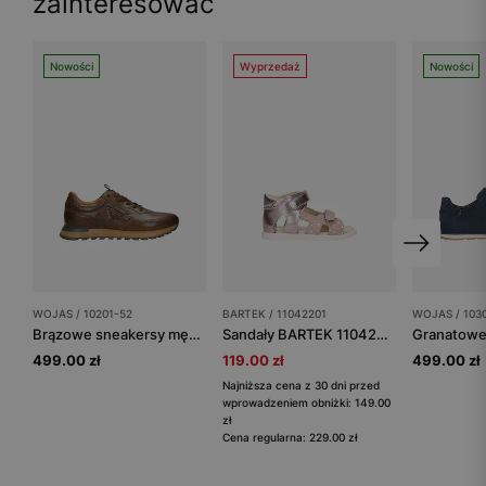
zainteresować
Nowości
Wyprzedaż
Nowości
WOJAS / 10201-52
BARTEK / 11042201
WOJAS / 103
Brązowe sneakersy męskie ze skóry licowej
Sandały BARTEK 11042201, dla dziewcząt, różowy
499.00 zł
119.00 zł
499.00 zł
Najniższa cena z 30 dni przed
wprowadzeniem obniżki: 149.00
zł
Cena regularna: 229.00 zł