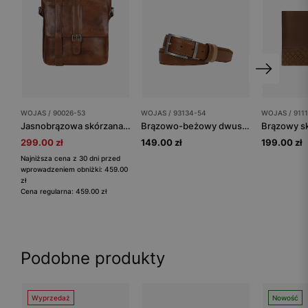
WOJAS / 90026-53
WOJAS / 93134-54
WOJAS / 9111
Jasnobrązowa skórzana torba męska listonoszka
Brązowo-beżowy dwustronny pasek męski z obrotową klamrą
299.00 zł
149.00 zł
199.00 zł
Najniższa cena z 30 dni przed
wprowadzeniem obniżki: 459.00
zł
Cena regularna: 459.00 zł
Podobne produkty
Wyprzedaż
Nowość