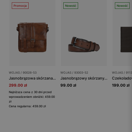
Promocja
Nowość
Nowość
WOJAS / 90026-53
WOJAS / 93003-52
WOJAS / 911
Jasnobrązowa skórzana torba męska listonoszka
Jasnobrązowy skórzany pasek męski
299.00 zł
99.00 zł
199.00 zł
Najniższa cena z 30 dni przed
wprowadzeniem obniżki: 459.00
zł
Cena regularna: 459.00 zł