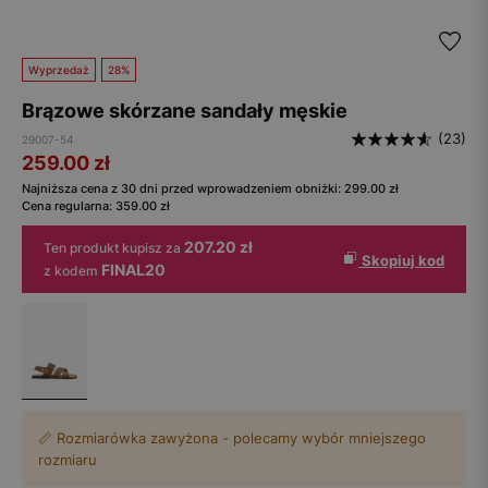
Wyprzedaż
28%
Brązowe skórzane sandały męskie
(23)
29007-54
259.00
zł
Najniższa cena z 30 dni przed wprowadzeniem obniżki:
299.00
zł
Cena regularna:
359.00
zł
207.20 zł
Ten produkt kupisz za
Skopiuj kod
FINAL20
z kodem
📏 Rozmiarówka zawyżona - polecamy wybór mniejszego
rozmiaru