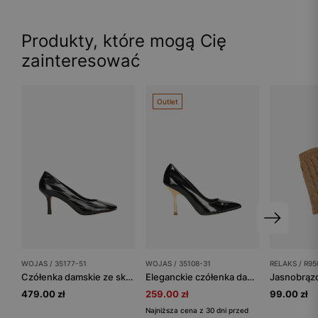
Produkty, które mogą Cię
zainteresować
Outlet
WOJAS / 35177-51
WOJAS / 35108-31
RELAKS / R95
Czółenka damskie ze skóry licowej z ozdobnymi przeszyciami
Eleganckie czółenka damskie w kolorze czarnym ze złotym obcasem
479.00 zł
259.00 zł
99.00 zł
Najniższa cena z 30 dni przed