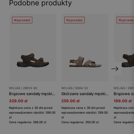
Podobne produkty
Wyprzedaż
Wyprzedaż
Wyprzeda
WOJAS / 29014-92
WOJAS / 8304-52
WOJAS / 290
Brązowe sandały męskie ze skóry crazy horse
Skórzane sandały męskie w brązowym wydaniu
329.00 zł
259.00 zł
199.00 zł
Najniższa cena z 30 dni przed
Najniższa cena z 30 dni przed
Najniższa cen
wprowadzeniem obniżki: 399.00
wprowadzeniem obniżki: 299.00
wprowadzenie
zł
zł
zł
Cena regularna: 399.00 zł
Cena regularna: 359.00 zł
Cena regularn