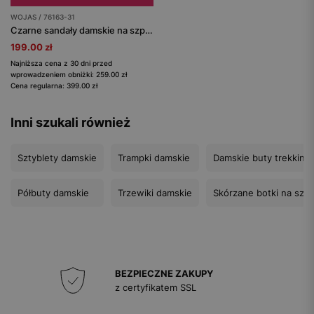
WOJAS / 76163-31
Czarne sandały damskie na szpilce z lakierowanymi elementami
199.00 zł
Najniższa cena z 30 dni przed
wprowadzeniem obniżki: 259.00 zł
Cena regularna: 399.00 zł
Inni szukali również
Sztyblety damskie
Trampki damskie
Damskie buty trekkin
Półbuty damskie
Trzewiki damskie
Skórzane botki na szpi
BEZPIECZNE ZAKUPY
z certyfikatem SSL