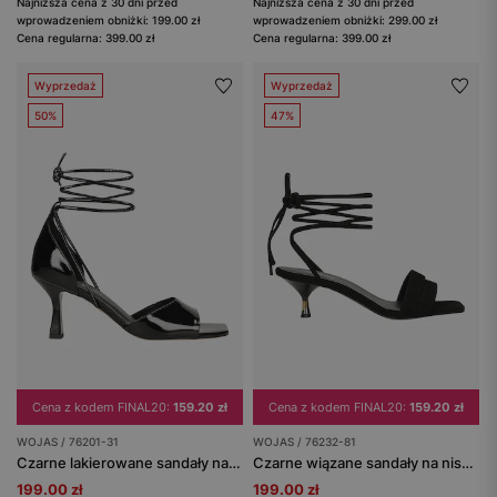
Najniższa cena z 30 dni przed
Najniższa cena z 30 dni przed
wprowadzeniem obniżki: 199.00 zł
wprowadzeniem obniżki: 299.00 zł
Cena regularna: 399.00 zł
Cena regularna: 399.00 zł
Wyprzedaż
Wyprzedaż
50%
47%
Cena z kodem FINAL20:
159.20 zł
Cena z kodem FINAL20:
159.20 zł
WOJAS / 76201-31
WOJAS / 76232-81
Czarne lakierowane sandały na niskiej szpilce z wiązaniem wokół kostki
Czarne wiązane sandały na niskim obcasie
199.00 zł
199.00 zł