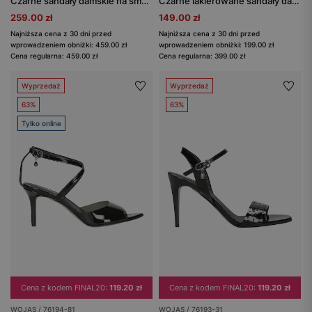
Czarne sandały damskie na smukłej wysokiej szpilce
Czarne lakierowane sandały damskie z zabudowanym przodem
259.00 zł
149.00 zł
Najniższa cena z 30 dni przed
Najniższa cena z 30 dni przed
wprowadzeniem obniżki: 459.00 zł
wprowadzeniem obniżki: 199.00 zł
Cena regularna: 459.00 zł
Cena regularna: 399.00 zł
Wyprzedaż
Wyprzedaż
63%
63%
Tylko online
Cena z kodem FINAL20:
119.20 zł
Cena z kodem FINAL20:
119.20 zł
WOJAS / 76194-81
WOJAS / 76193-31