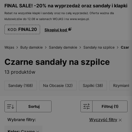
FINAL SALE! -20% na wyprzedaż oraz sandały i klapki
Rabat na wszystkie klapki i sandały oraz na całą wyprzedaż. Oferta ważna dla
klubowiczów do 12.08 w salonach WOJAS i na www.wojas.pl.
FINAL20
KOD:
Skopiuj kod
Wojas
Buty damskie
Sandały damskie
Sandały na szpilce
Czarne
Czarne sandały na szpilce
13 produktów
Sandały (168)
Na Obcasie (32)
Szpilki (38)
Rzymianki 
Sortuj
Filtruj (1)
Wybrane filtry:
Wyczyść filtry
Kolor:
Czarne