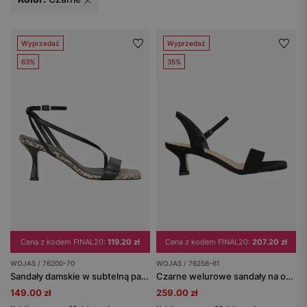
Wyprzedaż
Wyprzedaż
63%
35%
Cena z kodem FINAL20:
119.20 zł
Cena z kodem FINAL20:
207.20 zł
WOJAS / 76200-70
WOJAS / 76258-61
Sandały damskie w subtelną panterkę
Czarne welurowe sandały na obcasie
149.00 zł
259.00 zł