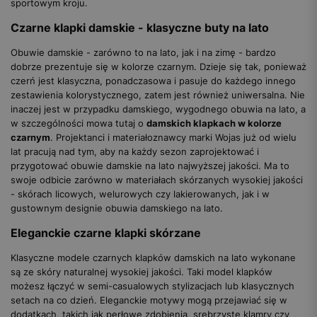
sportowym kroju.
Czarne klapki damskie - klasyczne buty na lato
Obuwie damskie - zarówno to na lato, jak i na zimę - bardzo
dobrze prezentuje się w kolorze czarnym. Dzieje się tak, ponieważ
czerń jest klasyczna, ponadczasowa i pasuje do każdego innego
zestawienia kolorystycznego, zatem jest również uniwersalna. Nie
inaczej jest w przypadku damskiego, wygodnego obuwia na lato, a
w szczególności mowa tutaj o
damskich klapkach w kolorze
czarnym
. Projektanci i materiałoznawcy marki Wojas już od wielu
lat pracują nad tym, aby na każdy sezon zaprojektować i
przygotować obuwie damskie na lato najwyższej jakości. Ma to
swoje odbicie zarówno w materiałach skórzanych wysokiej jakości
- skórach licowych, welurowych czy lakierowanych, jak i w
gustownym designie obuwia damskiego na lato.
Eleganckie czarne klapki skórzane
Klasyczne modele czarnych klapków damskich na lato wykonane
są ze skóry naturalnej wysokiej jakości. Taki model klapków
możesz łączyć w semi-casualowych stylizacjach lub klasycznych
setach na co dzień. Eleganckie motywy mogą przejawiać się w
dodatkach, takich jak perłowe zdobienia, srebrzyste klamry czy