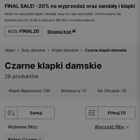
FINAL SALE! -20% na wyprzedaż oraz sandały i klapki
Rabat na wszystkie klapki i sandały oraz na całą wyprzedaż. Oferta ważna dla
klubowiczów do 12.08 w salonach WOJAS i na www.wojas.pl.
FINAL20
KOD:
Skopiuj kod
Wojas
Buty damskie
Klapki damskie
Czarne klapki damskie
Czarne klapki damskie
28 produktów
Klapki Basenowe (19)
Mokasyny (1)
Na Obcasie (3)
S
Sortuj
Filtruj (1)
Wybrane filtry:
Wyczyść filtry
Kolor:
Czarne