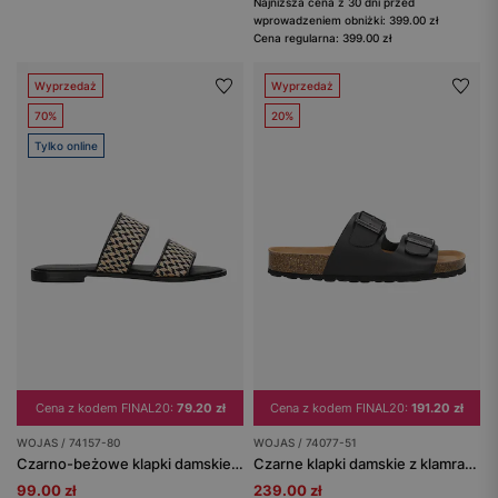
Najniższa cena z 30 dni przed
wprowadzeniem obniżki: 399.00 zł
Cena regularna: 399.00 zł
Wyprzedaż
Wyprzedaż
70%
20%
Tylko online
Cena z kodem FINAL20:
79.20 zł
Cena z kodem FINAL20:
191.20 zł
WOJAS / 74157-80
WOJAS / 74077-51
Czarno-beżowe klapki damskie ze skóry licowej z plecionką z raffii
Czarne klapki damskie z klamrami i podeszwą korkową
99.00 zł
239.00 zł