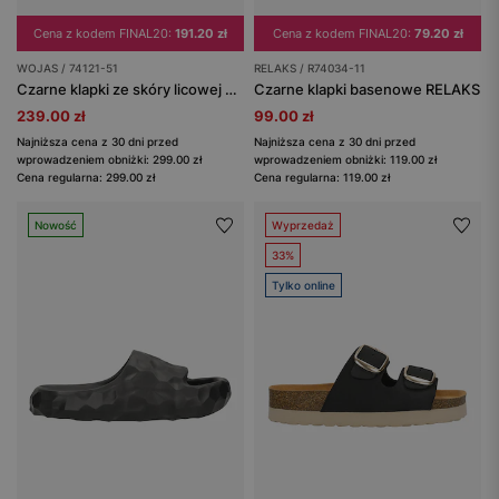
Cena z kodem FINAL20:
191.20 zł
Cena z kodem FINAL20:
79.20 zł
WOJAS / 74121-51
RELAKS / R74034-11
Czarne klapki ze skóry licowej ze złotą ozdobą
Czarne klapki basenowe RELAKS
239.00 zł
99.00 zł
Najniższa cena z 30 dni przed
Najniższa cena z 30 dni przed
wprowadzeniem obniżki: 299.00 zł
wprowadzeniem obniżki: 119.00 zł
Cena regularna: 299.00 zł
Cena regularna: 119.00 zł
Nowość
Wyprzedaż
33%
Tylko online