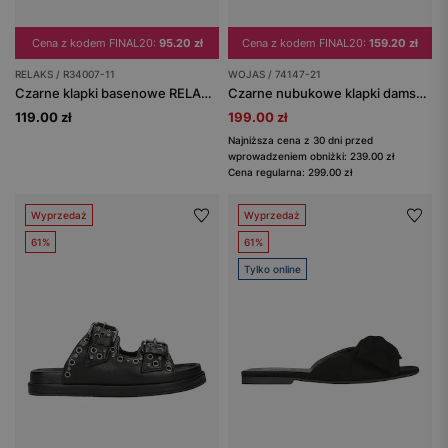
Cena z kodem FINAL20:
95.20 zł
Cena z kodem FINAL20:
159.20 zł
RELAKS / R34007-11
WOJAS / 74147-21
Czarne klapki basenowe RELAKS z rzeźbioną fakturą i grubą podeszwą
Czarne nubukowe klapki damskie na platformie z korka
119.00 zł
199.00 zł
Najniższa cena z 30 dni przed
wprowadzeniem obniżki: 239.00 zł
Cena regularna: 299.00 zł
Wyprzedaż
Wyprzedaż
61%
61%
Tylko online