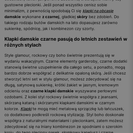
gustowne plecionki. Jeśli ponad wszystko cenisz sobie
minimalizm, z pewnością spodobają Ci się
klapki na obcasie
damskie
wykonane
z czarnej
, gładkiej
skóry
bez zdobień. Do
takiego rodzaju butów damskich na lato dopasujesz zarówno
sukienkę, spódnicę, jak i kombinezon czy szorty.
Klapki damskie czarne pasują do letnich zestawień w
różnych stylach
Style glamour, rockowy czy boho świetnie prezentują się w
wydaniu wakacyjnym. Czarne elementy garderoby, czarne dodatki
stanowią świetne uzupełnienie dla całego setu, a ponadto, mogą
bardzo dobrze współgrać z delikatnie opaloną skórą. Jeśli chcesz
stworzyć letni set w stylu glamour, możesz zdecydować się na
długą, satynową sukienkę, krótki żakiet w jasnym, kremowym
odcieniu oraz
czarne klapki damskie
wyszywane perłowymi
ozdobami. Z kolei styl rockowy świetnie współgra z jeansami,
skórzaną kataną i skórzanymi klapkami damskimi w czarnym
kolorze.
Klapki
te mogą mieć metalową sprzączkę lub łańcuszek,
co dodatkowo podkreśli rockową stylizację. Styl boho doskonale
współgra z naturalnymi materiałami i plecionkami, zatem możesz
zdecydować się na lniany kombinezon ze spodniami o szerokim
kroju, do tego pleciony pasek, słomkowy kapelusz i czarne