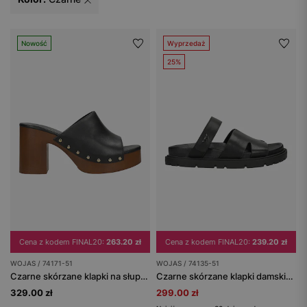
Nowość
Wyprzedaż
25%
Cena z kodem FINAL20:
263.20 zł
Cena z kodem FINAL20:
239.20 zł
WOJAS / 74171-51
WOJAS / 74135-51
Czarne skórzane klapki na słupku i platformie
Czarne skórzane klapki damskie na płaskiej podeszwie
329.00 zł
299.00 zł