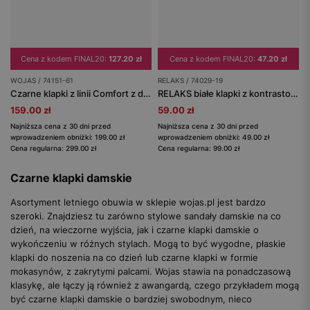
Cena z kodem FINAL20:
127.20 zł
Cena z kodem FINAL20:
47.20 zł
WOJAS / 74151-61
RELAKS / 74029-19
Czarne klapki z linii Comfort z dwoiny welurowej
RELAKS białe klapki z kontrastowym logo
159.00 zł
59.00 zł
Najniższa cena z 30 dni przed
Najniższa cena z 30 dni przed
wprowadzeniem obniżki: 199.00 zł
wprowadzeniem obniżki: 49.00 zł
Cena regularna: 299.00 zł
Cena regularna: 99.00 zł
Czarne klapki damskie
Asortyment letniego obuwia w sklepie wojas.pl jest bardzo
szeroki. Znajdziesz tu zarówno stylowe sandały damskie na co
dzień, na wieczorne wyjścia, jak i czarne klapki damskie o
wykończeniu w różnych stylach. Mogą to być wygodne, płaskie
klapki do noszenia na co dzień lub czarne klapki w formie
mokasynów, z zakrytymi palcami. Wojas stawia na ponadczasową
klasykę, ale łączy ją również z awangardą, czego przykładem mogą
być czarne klapki damskie o bardziej swobodnym, nieco