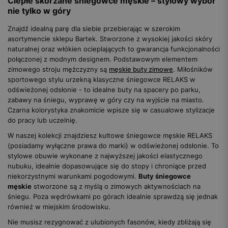
Ciepłe skórzane śniegowce męskie – stylowy wybór
nie tylko w góry
Znajdź idealną parę dla siebie przebierając w szerokim
asortymencie sklepu Bartek. Stworzone z wysokiej jakości skóry
naturalnej oraz włókien ocieplających to gwarancja funkcjonalności
połączonej z modnym designem. Podstawowym elementem
zimowego stroju mężczyzny są
męskie buty zimowe
. Miłośników
sportowego stylu urzekną klasyczne śniegowce RELAKS w
odświeżonej odsłonie - to idealne buty na spacery po parku,
zabawy na śniegu, wyprawę w góry czy na wyjście na miasto.
Czarna kolorystyka znakomicie wpisze się w casualowe stylizacje
do pracy lub uczelnię.
W naszej kolekcji znajdziesz kultowe śniegowce męskie RELAKS
(posiadamy wyłączne prawa do marki) w odświeżonej odsłonie. To
stylowe obuwie wykonane z najwyższej jakości elastycznego
nubuku, idealnie dopasowujące się do stopy i chroniące przed
niekorzystnymi warunkami pogodowymi.
Buty śniegowce
męskie
stworzone są z myślą o zimowych aktywnościach na
śniegu. Poza wędrówkami po górach idealnie sprawdzą się jednak
również w miejskim środowisku.
Nie musisz rezygnować z ulubionych fasonów, kiedy zbliżają się