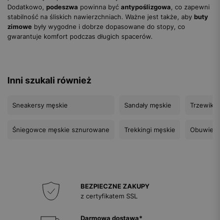
Dodatkowo,
podeszwa
powinna być
antypoślizgowa
, co zapewni
stabilność na śliskich nawierzchniach. Ważne jest także, aby
buty
zimowe
były wygodne i dobrze dopasowane do stopy, co
gwarantuje komfort podczas długich spacerów.
Inni szukali również
Sneakersy męskie
Sandały męskie
Trzewiki 
Śniegowce męskie sznurowane
Trekkingi męskie
Obuwie s
BEZPIECZNE ZAKUPY
z certyfikatem SSL
Darmowa dostawa*