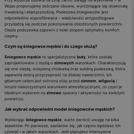
Wojas proponujemy skórzane obuwie, wyróżniające się doskonałą
trwałością i elastycznością. Podeszwa śniegowców jest
odpowiednio wyprofilowana – właściwości antypoślizgowe
przydadzą się podczas pokonywania oblodzonych powierzchni.
Ciepła podszewka zapewni z kolei stopom optymalny komfort
cieplny.
Czym są śniegowce męskie i do czego służą?
Śniegowce męskie
to specjalistyczne
buty
, które zostały
zaprojektowane z myślą o
zimowych
warunkach. Charakteryzują
się one ciepłą, ocieplaną cholewką oraz solidną podeszwą, która
zapewnia dobrą przyczepność na śliskiej nawierzchni. Ich
głównym celem jest ochrona stóp przed
zimnem
,
wilgocią
i
innymi niekorzystnymi warunkami atmosferycznymi, co czyni je
idealnym wyborem na
zimowe
spacery i aktywności na świeżym
powietrzu.
Jak wybrać odpowiedni model śniegowców męskich?
Wybierając
śniegowce męskie
, warto zwrócić uwagę na kilka
aspektów. Po pierwsze, zastanów się, jak często będziesz ich
używać i w jakich warunkach. Jeśli planujesz intensywne