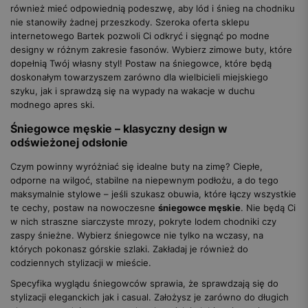
również mieć odpowiednią podeszwę, aby lód i śnieg na chodniku
nie stanowiły żadnej przeszkody. Szeroka oferta sklepu
internetowego Bartek pozwoli Ci odkryć i sięgnąć po modne
designy w różnym zakresie fasonów. Wybierz zimowe buty, które
dopełnią Twój własny styl! Postaw na śniegowce, które będą
doskonałym towarzyszem zarówno dla wielbicieli miejskiego
szyku, jak i sprawdzą się na wypady na wakacje w duchu
modnego apres ski.
Śniegowce męskie – klasyczny design w
odświeżonej odsłonie
Czym powinny wyróżniać się idealne buty na zimę? Ciepłe,
odporne na wilgoć, stabilne na niepewnym podłożu, a do tego
maksymalnie stylowe – jeśli szukasz obuwia, które łączy wszystkie
te cechy, postaw na nowoczesne
śniegowce męskie
. Nie będą Ci
w nich straszne siarczyste mrozy, pokryte lodem chodniki czy
zaspy śnieżne. Wybierz śniegowce nie tylko na wczasy, na
których pokonasz górskie szlaki. Zakładaj je również do
codziennych stylizacji w mieście.
Specyfika wyglądu śniegowców sprawia, że sprawdzają się do
stylizacji eleganckich jak i casual. Założysz je zarówno do długich