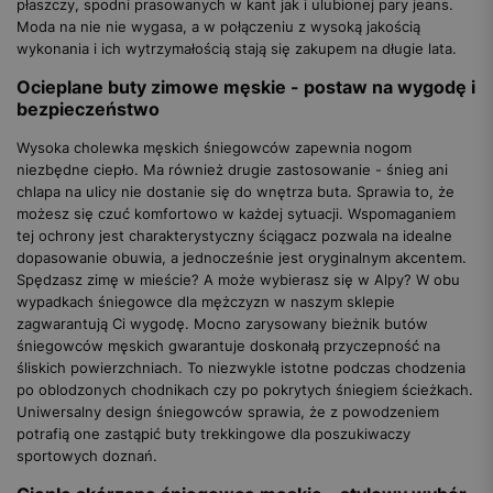
płaszczy, spodni prasowanych w kant jak i ulubionej pary jeans.
Moda na nie nie wygasa, a w połączeniu z wysoką jakością
wykonania i ich wytrzymałością stają się zakupem na długie lata.
Ocieplane buty zimowe męskie - postaw na wygodę i
bezpieczeństwo
Wysoka cholewka męskich śniegowców zapewnia nogom
niezbędne ciepło. Ma również drugie zastosowanie - śnieg ani
chlapa na ulicy nie dostanie się do wnętrza buta. Sprawia to, że
możesz się czuć komfortowo w każdej sytuacji. Wspomaganiem
tej ochrony jest charakterystyczny ściągacz pozwala na idealne
dopasowanie obuwia, a jednocześnie jest oryginalnym akcentem.
Spędzasz zimę w mieście? A może wybierasz się w Alpy? W obu
wypadkach śniegowce dla mężczyzn w naszym sklepie
zagwarantują Ci wygodę. Mocno zarysowany bieżnik butów
śniegowców męskich gwarantuje doskonałą przyczepność na
śliskich powierzchniach. To niezwykle istotne podczas chodzenia
po oblodzonych chodnikach czy po pokrytych śniegiem ścieżkach.
Uniwersalny design śniegowców sprawia, że z powodzeniem
potrafią one zastąpić buty trekkingowe dla poszukiwaczy
sportowych doznań.