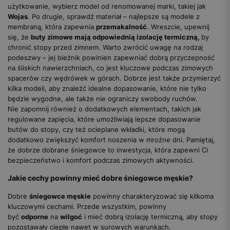
użytkowanie, wybierz model od renomowanej marki, takiej jak
Wojas
. Po drugie, sprawdź materiał – najlepsze są modele z
membraną, która zapewnia
przemakalność
. Wreszcie, upewnij
się, że
buty zimowe mają odpowiednią izolację termiczną,
by
chronić stopy przed zimnem. Warto zwrócić uwagę na rodzaj
podeszwy – jej bieżnik powinien zapewniać dobrą przyczepność
na śliskich nawierzchniach, co jest kluczowe podczas zimowych
spacerów czy wędrówek w górach. Dobrze jest także przymierzyć
kilka modeli, aby znaleźć idealne dopasowanie, które nie tylko
będzie wygodne, ale także nie ograniczy swobody ruchów.
Nie zapomnij również o dodatkowych elementach, takich jak
regulowane zapięcia, które umożliwiają lepsze dopasowanie
butów do stopy, czy też ocieplane wkładki, które mogą
dodatkowo zwiększyć komfort noszenia w mroźne dni. Pamiętaj,
że dobrze dobrane śniegowce to inwestycja, która zapewni Ci
bezpieczeństwo i komfort podczas zimowych aktywności.
Jakie cechy powinny mieć dobre śniegowce męskie?
Dobre
śniegowce męskie
powinny charakteryzować się kilkoma
kluczowymi cechami. Przede wszystkim, powinny
być
odporne
na
wilgoć
i mieć dobrą izolację termiczną, aby stopy
pozostawały ciepłe nawet w surowych warunkach.