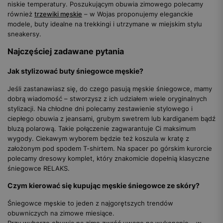
niskie temperatury. Poszukującym obuwia zimowego polecamy
również
trzewiki męskie
– w Wojas proponujemy eleganckie
modele, buty idealne na trekkingi i utrzymane w miejskim stylu
sneakersy.
Najczęściej zadawane pytania
Jak stylizować buty śniegowce męskie?
Jeśli zastanawiasz się, do czego pasują męskie śniegowce, mamy
dobrą wiadomość – stworzysz z ich udziałem wiele oryginalnych
stylizacji. Na chłodne dni polecamy zestawienie stylowego i
ciepłego obuwia z jeansami, grubym swetrem lub kardiganem bądź
bluzą polarową. Takie połączenie zagwarantuje Ci maksimum
wygody. Ciekawym wyborem będzie też koszula w kratę z
założonym pod spodem T-shirtem. Na spacer po górskim kurorcie
polecamy dresowy komplet, który znakomicie dopełnią klasyczne
śniegowce RELAKS.
Czym kierować się kupując męskie śniegowce ze skóry?
Śniegowce męskie to jeden z najgorętszych trendów
obuwniczych na zimowe miesiące.
Przy wyborze obuwia na zimę zwróć uwagę na wykonanie – w