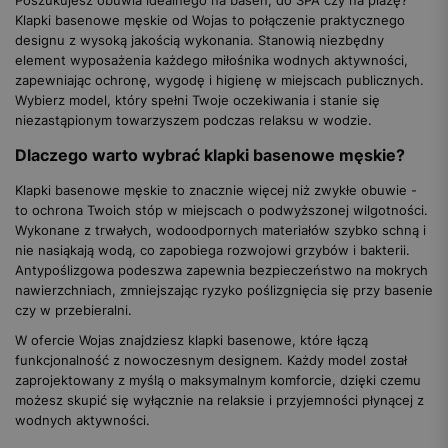
Poszukujesz obuwia idealnego na basen, do SPA czy na plażę?
Klapki basenowe męskie od Wojas to połączenie praktycznego
designu z wysoką jakością wykonania. Stanowią niezbędny
element wyposażenia każdego miłośnika wodnych aktywności,
zapewniając ochronę, wygodę i higienę w miejscach publicznych.
Wybierz model, który spełni Twoje oczekiwania i stanie się
niezastąpionym towarzyszem podczas relaksu w wodzie.
Dlaczego warto wybrać klapki basenowe męskie?
Klapki basenowe męskie to znacznie więcej niż zwykłe obuwie -
to ochrona Twoich stóp w miejscach o podwyższonej wilgotności.
Wykonane z trwałych, wodoodpornych materiałów szybko schną i
nie nasiąkają wodą, co zapobiega rozwojowi grzybów i bakterii.
Antypoślizgowa podeszwa zapewnia bezpieczeństwo na mokrych
nawierzchniach, zmniejszając ryzyko poślizgnięcia się przy basenie
czy w przebieralni.
W ofercie Wojas znajdziesz klapki basenowe, które łączą
funkcjonalność z nowoczesnym designem. Każdy model został
zaprojektowany z myślą o maksymalnym komforcie, dzięki czemu
możesz skupić się wyłącznie na relaksie i przyjemności płynącej z
wodnych aktywności.