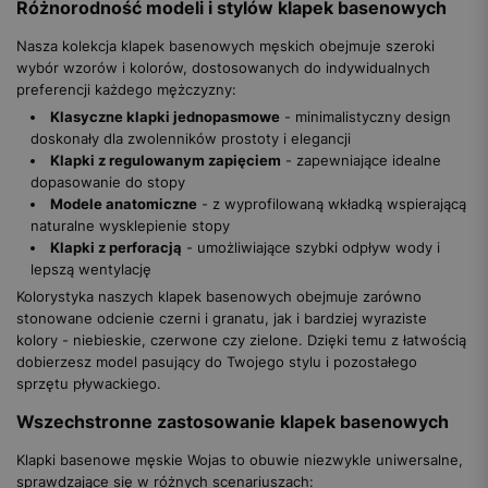
Różnorodność modeli i stylów klapek basenowych
Nasza kolekcja klapek basenowych męskich obejmuje szeroki
wybór wzorów i kolorów, dostosowanych do indywidualnych
preferencji każdego mężczyzny:
Klasyczne klapki jednopasmowe
- minimalistyczny design
doskonały dla zwolenników prostoty i elegancji
Klapki z regulowanym zapięciem
- zapewniające idealne
dopasowanie do stopy
Modele anatomiczne
- z wyprofilowaną wkładką wspierającą
naturalne wysklepienie stopy
Klapki z perforacją
- umożliwiające szybki odpływ wody i
lepszą wentylację
Kolorystyka naszych klapek basenowych obejmuje zarówno
stonowane odcienie czerni i granatu, jak i bardziej wyraziste
kolory - niebieskie, czerwone czy zielone. Dzięki temu z łatwością
dobierzesz model pasujący do Twojego stylu i pozostałego
sprzętu pływackiego.
Wszechstronne zastosowanie klapek basenowych
Klapki basenowe męskie Wojas to obuwie niezwykle uniwersalne,
sprawdzające się w różnych scenariuszach: