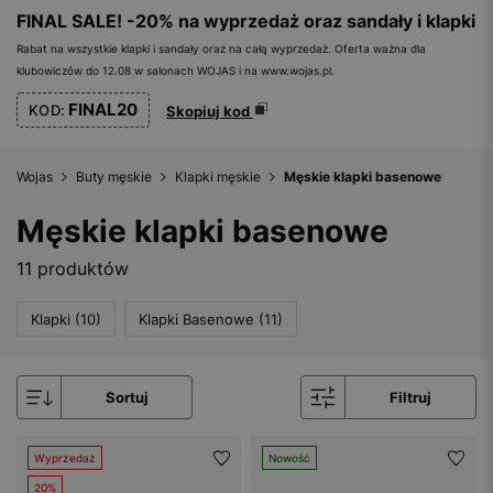
FINAL SALE! -20% na wyprzedaż oraz sandały i klapki
Rabat na wszystkie klapki i sandały oraz na całą wyprzedaż. Oferta ważna dla
klubowiczów do 12.08 w salonach WOJAS i na www.wojas.pl.
FINAL20
KOD:
Skopiuj kod
Wojas
Buty męskie
Klapki męskie
Męskie klapki basenowe
Męskie klapki basenowe
11 produktów
Klapki (10)
Klapki Basenowe (11)
Sortuj
Filtruj
Wyprzedaż
Nowość
20%