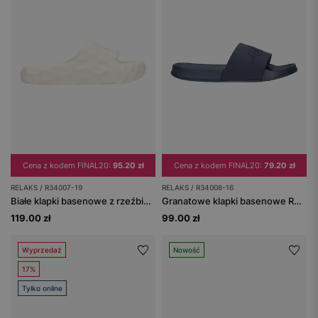
Cena z kodem FINAL20:
95.20 zł
Cena z kodem FINAL20:
79.20 zł
RELAKS / R34007-19
RELAKS / R34008-16
Białe klapki basenowe z rzeźbioną fakturą i grubą podeszwą RELAKS
Granatowe klapki basenowe RELAKS z tłoczonym logo
119.00 zł
99.00 zł
Wyprzedaż
Nowość
17%
Tylko online