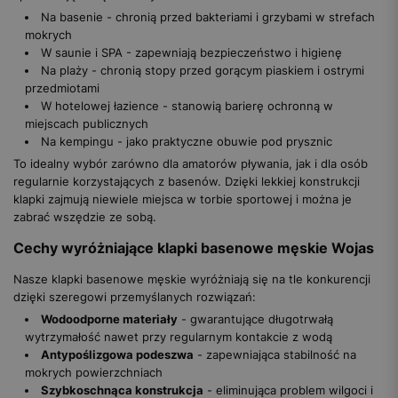
Na basenie - chronią przed bakteriami i grzybami w strefach
mokrych
W saunie i SPA - zapewniają bezpieczeństwo i higienę
Na plaży - chronią stopy przed gorącym piaskiem i ostrymi
przedmiotami
W hotelowej łazience - stanowią barierę ochronną w
miejscach publicznych
Na kempingu - jako praktyczne obuwie pod prysznic
To idealny wybór zarówno dla amatorów pływania, jak i dla osób
regularnie korzystających z basenów. Dzięki lekkiej konstrukcji
klapki zajmują niewiele miejsca w torbie sportowej i można je
zabrać wszędzie ze sobą.
Cechy wyróżniające klapki basenowe męskie Wojas
Nasze klapki basenowe męskie wyróżniają się na tle konkurencji
dzięki szeregowi przemyślanych rozwiązań:
Wodoodporne materiały
- gwarantujące długotrwałą
wytrzymałość nawet przy regularnym kontakcie z wodą
Antypoślizgowa podeszwa
- zapewniająca stabilność na
mokrych powierzchniach
Szybkoschnąca konstrukcja
- eliminująca problem wilgoci i