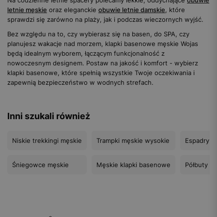
Na codzienne letnie spacery polecamy lekkie, oddychające
obuwie
letnie męskie
oraz eleganckie
obuwie letnie damskie
, które
sprawdzi się zarówno na plaży, jak i podczas wieczornych wyjść.
Bez względu na to, czy wybierasz się na basen, do SPA, czy
planujesz wakacje nad morzem, klapki basenowe męskie Wojas
będą idealnym wyborem, łączącym funkcjonalność z
nowoczesnym designem. Postaw na jakość i komfort - wybierz
klapki basenowe, które spełnią wszystkie Twoje oczekiwania i
zapewnią bezpieczeństwo w wodnych strefach.
Inni szukali również
Niskie trekkingi męskie
Trampki męskie wysokie
Espadryle
Śniegowce męskie
Męskie klapki basenowe
Półbuty m