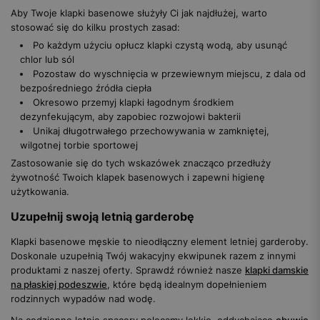
Aby Twoje klapki basenowe służyły Ci jak najdłużej, warto
stosować się do kilku prostych zasad:
Po każdym użyciu opłucz klapki czystą wodą, aby usunąć
chlor lub sól
Pozostaw do wyschnięcia w przewiewnym miejscu, z dala od
bezpośredniego źródła ciepła
Okresowo przemyj klapki łagodnym środkiem
dezynfekującym, aby zapobiec rozwojowi bakterii
Unikaj długotrwałego przechowywania w zamkniętej,
wilgotnej torbie sportowej
Zastosowanie się do tych wskazówek znacząco przedłuży
żywotność Twoich klapek basenowych i zapewni higienę
użytkowania.
Uzupełnij swoją letnią garderobę
Klapki basenowe męskie to nieodłączny element letniej garderoby.
Doskonale uzupełnią Twój wakacyjny ekwipunek razem z innymi
produktami z naszej oferty. Sprawdź również nasze
klapki damskie
na płaskiej podeszwie
, które będą idealnym dopełnieniem
rodzinnych wypadów nad wodę.