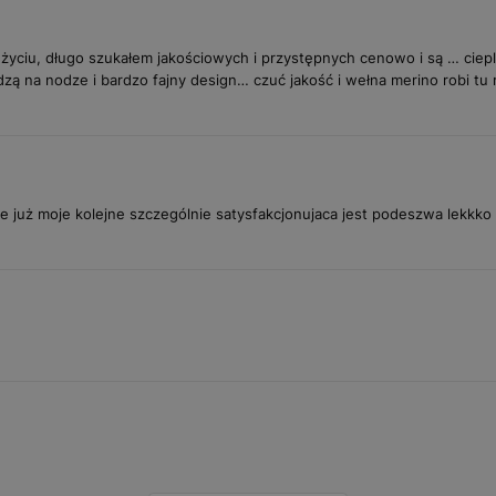
życiu, długo szukałem jakościowych i przystępnych cenowo i są … ciepl
ą na nodze i bardzo fajny design… czuć jakość i wełna merino robi tu 
e już moje kolejne szczególnie satysfakcjonujaca jest podeszwa lekkk