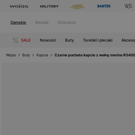
Damskie
Męskie
Dziecięce
SALE
Nowości
Buty
Torebki i plecaki
Akceso
Wojas
Buty
Kapcie
Czarne puchate kapcie z wełny merino R340