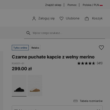
Znajdź sklep
Pomoc
Polska / PLN
Zaloguj się
Ulubione
Koszyk
Tylko online
Relaks
Czarne puchate kapcie z wełny merino
(41)
R34001-61
299.00
zł
Tabela rozmiarów