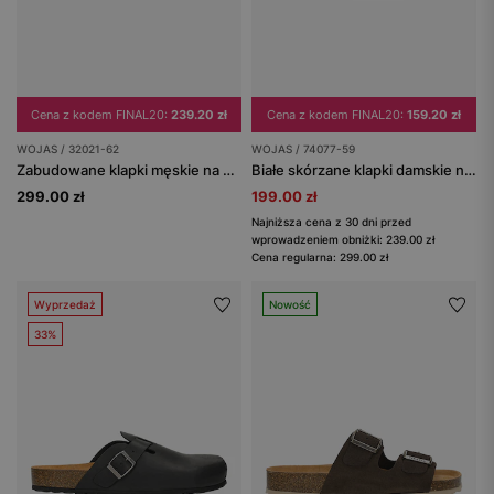
Cena z kodem FINAL20:
239.20 zł
Cena z kodem FINAL20:
159.20 zł
WOJAS / 32021-62
WOJAS / 74077-59
Zabudowane klapki męskie na korku
Białe skórzane klapki damskie na korkowej podeszwie
299.00 zł
199.00 zł
Najniższa cena z 30 dni przed
wprowadzeniem obniżki: 239.00 zł
Cena regularna: 299.00 zł
Wyprzedaż
Nowość
33%