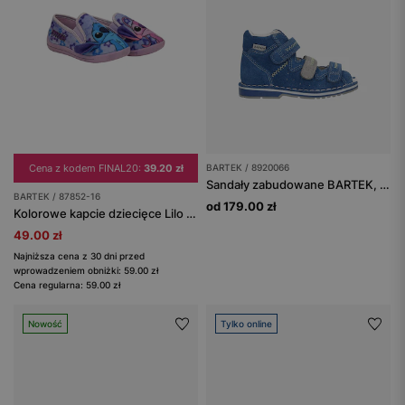
Cena z kodem FINAL20:
39.20 zł
BARTEK / 8920066
Sandały zabudowane BARTEK, 89200-66, dla chłopców niebiesko-popielate
BARTEK / 87852-16
od 179.00 zł
Kolorowe kapcie dziecięce Lilo & Stitch BARTEK 87852-16
49.00 zł
Najniższa cena z 30 dni przed
wprowadzeniem obniżki: 59.00 zł
Cena regularna: 59.00 zł
Nowość
Tylko online