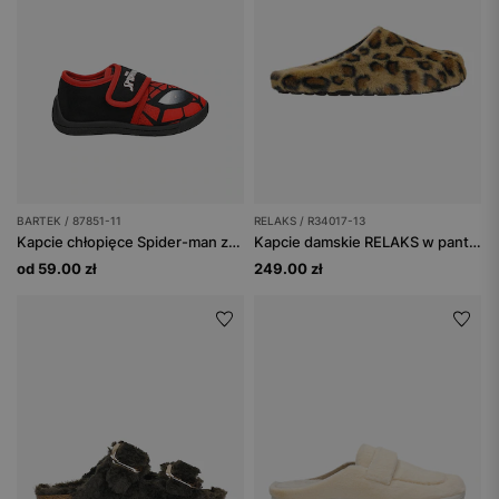
BARTEK / 87851-11
RELAKS / R34017-13
Kapcie chłopięce Spider-man ze świecącą diodą BARTEK 87851-11
Kapcie damskie RELAKS w panterkę na korku
od 59.00 zł
249.00 zł