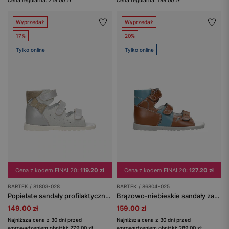
Cena regularna: 219.00 zł
Cena regularna: 199.00 zł
Wyprzedaż
Wyprzedaż
17%
20%
Tylko online
Tylko online
Cena z kodem FINAL20:
119.20 zł
Cena z kodem FINAL20:
127.20 zł
BARTEK / 81803-028
BARTEK / 86804-025
Popielate sandały profilaktyczne BARTEK 81803-028
Brązowo-niebieskie sandały zabudowane z łączonych skór BARTEK 86804-025
149.00 zł
159.00 zł
Najniższa cena z 30 dni przed
Najniższa cena z 30 dni przed
wprowadzeniem obniżki: 279.00 zł
wprowadzeniem obniżki: 289.00 zł