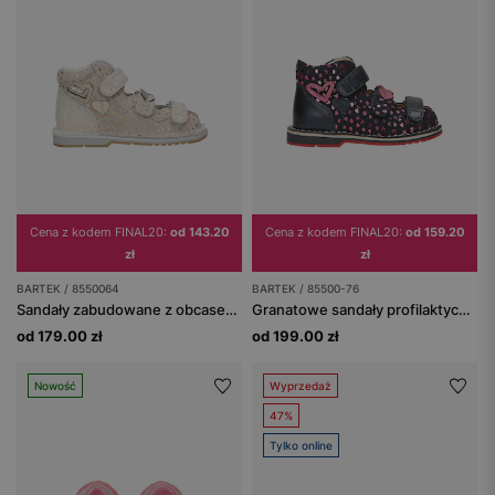
Cena z kodem FINAL20:
od 143.20
Cena z kodem FINAL20:
od 159.20
zł
zł
BARTEK / 8550064
BARTEK / 85500-76
Sandały zabudowane z obcasem Thomasa BARTEK, 85500-64, dla dziewcząt, beżowo-złote
Granatowe sandały profilaktyczne z błyszczącymi serduszkami, obcas Thomasa BARTEK 85500-76
od 179.00 zł
od 199.00 zł
Nowość
Wyprzedaż
47%
Tylko online