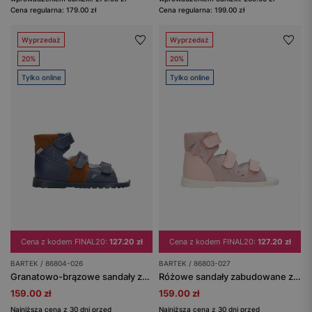
Cena regularna: 179.00 zł
Cena regularna: 199.00 zł
Wyprzedaż
Wyprzedaż
20%
20%
Tylko online
Tylko online
Cena z kodem FINAL20:
127.20 zł
Cena z kodem FINAL20:
127.20 zł
BARTEK / 86804-026
BARTEK / 86803-027
Granatowo-brązowe sandały zabudowane BARTEK 86804-026
Różowe sandały zabudowane z kokardką BARTEK 86803-027
159.00 zł
159.00 zł
Najniższa cena z 30 dni przed
Najniższa cena z 30 dni przed