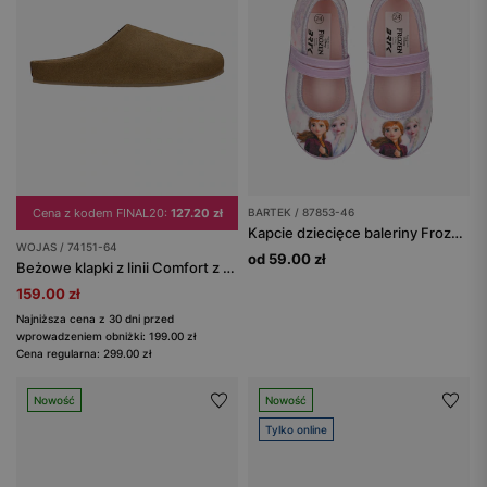
Cena z kodem FINAL20:
127.20 zł
BARTEK / 87853-46
Kapcie dziecięce baleriny Frozen BARTEK 87853-46
WOJAS / 74151-64
od 59.00 zł
Beżowe klapki z linii Comfort z dwoiny welurowej
159.00 zł
Najniższa cena z 30 dni przed
wprowadzeniem obniżki: 199.00 zł
Cena regularna: 299.00 zł
Nowość
Nowość
Tylko online