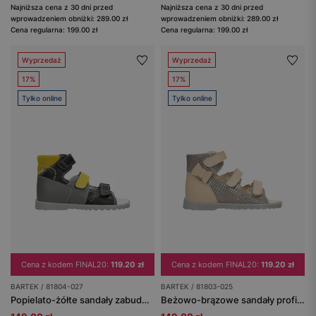
Najniższa cena z 30 dni przed
Najniższa cena z 30 dni przed
wprowadzeniem obniżki: 289.00 zł
wprowadzeniem obniżki: 289.00 zł
Cena regularna: 199.00 zł
Cena regularna: 199.00 zł
Wyprzedaż
Wyprzedaż
17%
17%
Tylko online
Tylko online
Cena z kodem FINAL20:
119.20 zł
Cena z kodem FINAL20:
119.20 zł
BARTEK / 81804-027
BARTEK / 81803-025
Popielato-żółte sandały zabudowane dla chłopca BARTEK 81804-027
Beżowo-brązowe sandały profilaktyczne dla dziewczynki BARTEK 81803-025