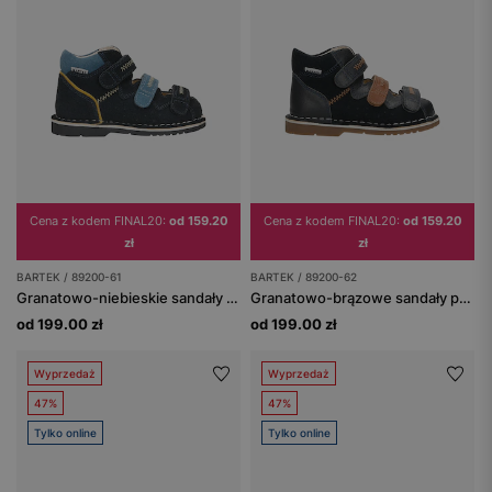
Cena z kodem FINAL20:
od 159.20
Cena z kodem FINAL20:
od 159.20
zł
zł
BARTEK / 89200-61
BARTEK / 89200-62
Granatowo-niebieskie sandały profilaktyczne z obcasem Thomasa BARTEK 89200-61
Granatowo-brązowe sandały profilaktyczne z obcasem Thomasa BARTEK 89200-62
od 199.00 zł
od 199.00 zł
Wyprzedaż
Wyprzedaż
47%
47%
Tylko online
Tylko online