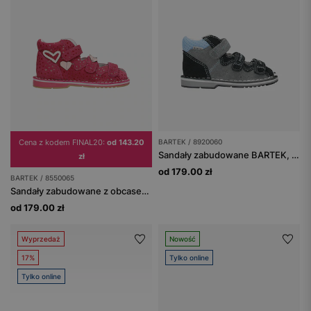
Cena z kodem FINAL20:
od 143.20
BARTEK / 8920060
Sandały zabudowane BARTEK, 89200-60, dla chłopców, popielato-granatowe
zł
od 179.00 zł
BARTEK / 8550065
Sandały zabudowane z obcasem Thomasa BARTEK, 85500-65, dla dziewcząt, różowe
od 179.00 zł
Wyprzedaż
Nowość
17%
Tylko online
Tylko online