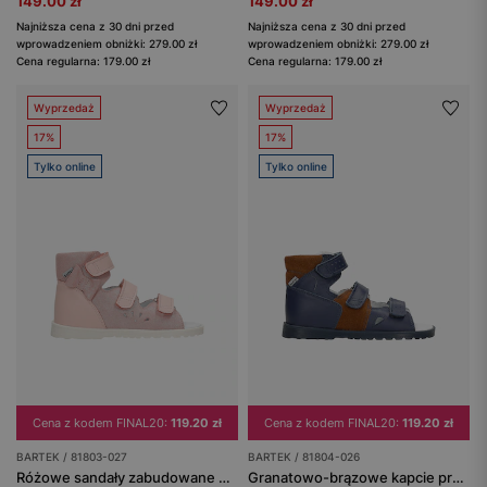
149.00 zł
149.00 zł
Najniższa cena z 30 dni przed
Najniższa cena z 30 dni przed
wprowadzeniem obniżki: 279.00 zł
wprowadzeniem obniżki: 279.00 zł
Cena regularna: 179.00 zł
Cena regularna: 179.00 zł
Wyprzedaż
Wyprzedaż
17%
17%
Tylko online
Tylko online
Cena z kodem FINAL20:
119.20 zł
Cena z kodem FINAL20:
119.20 zł
BARTEK / 81803-027
BARTEK / 81804-026
Różowe sandały zabudowane dla dziewczynki BARTEK 81803-027
Granatowo-brązowe kapcie profilaktyczne BARTEK 81804-026