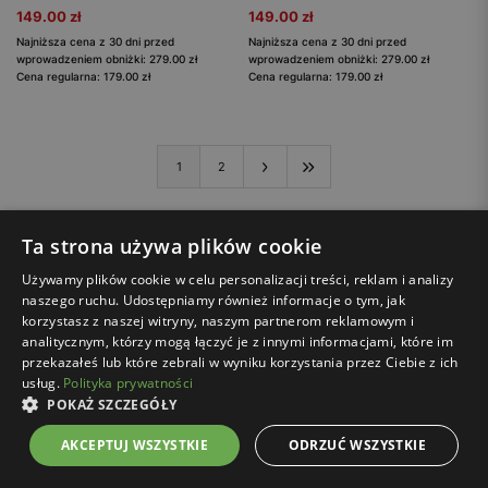
149.00 zł
149.00 zł
Najniższa cena z 30 dni przed
Najniższa cena z 30 dni przed
wprowadzeniem obniżki: 279.00 zł
wprowadzeniem obniżki: 279.00 zł
Cena regularna: 179.00 zł
Cena regularna: 179.00 zł
1
2
Ta strona używa plików cookie
Używamy plików cookie w celu personalizacji treści, reklam i analizy
naszego ruchu. Udostępniamy również informacje o tym, jak
BEZPIECZNE ZAKUPY
korzystasz z naszej witryny, naszym partnerom reklamowym i
z certyfikatem SSL
analitycznym, którzy mogą łączyć je z innymi informacjami, które im
przekazałeś lub które zebrali w wyniku korzystania przez Ciebie z ich
Darmowa dostawa*
usług.
Polityka prywatności
dla zamówień za min. 250 zł
POKAŻ SZCZEGÓŁY
Aż do 30 dni na zwrot
AKCEPTUJ WSZYSTKIE
ODRZUĆ WSZYSTKIE
przez Wygodne Zwroty
całkowicie za darmo*