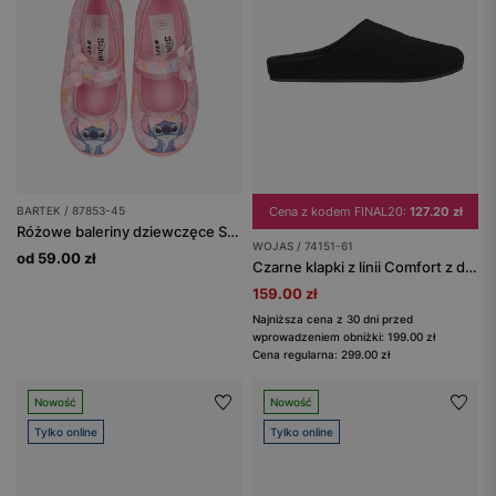
BARTEK / 87853-45
Cena z kodem FINAL20:
127.20 zł
Różowe baleriny dziewczęce Stitch BARTEK 87853-45
WOJAS / 74151-61
od 59.00 zł
Czarne klapki z linii Comfort z dwoiny welurowej
159.00 zł
Najniższa cena z 30 dni przed
wprowadzeniem obniżki: 199.00 zł
Cena regularna: 299.00 zł
Nowość
Nowość
Tylko online
Tylko online