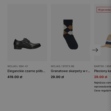
Wyprzeda
WOJAS / 694-41
WOJAS / 97073-86
BARTEK / 856
Eleganckie czarne półbuty mundurowe ze skóry pull up
Granatowe skarpety w romby
419.00 zł
29.00 zł
29.00 zł
Najniższa cen
wprowadzeniem
Cena regularn