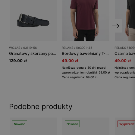
WOJAS / 93119-56
RELAKS / R93001-45
RELAKS / R93
Granatowy skórzany pasek męski z otwartą klamrą
Bordowy bawełniany T-shirt RELAKS
129.00 zł
49.00 zł
49.00 zł
Najniższa cena z 30 dni przed
Najniższa cen
wprowadzeniem obniżki: 59.00 zł
wprowadzeniem
Cena regularna: 99.00 zł
Cena regularn
Podobne produkty
Nowość
Nowość
Wyprzeda