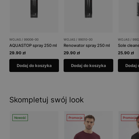
WOJAS / 99006-00
WOJAS / 99010-00
WOJAS / 990
AQUASTOP spray 250 ml
Renowator spray 250 ml
29.90 zł
29.90 zł
25.90 zł
Dodaj do koszyka
Dodaj do koszyka
Dodaj 
Skompletuj swój look
Nowość
Promocja
Promocja