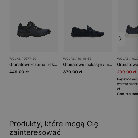
WOJAS / 9377-80
WOJAS / 10116-68
WOJAS / 102
Granatowo-czarne trekkingi męskie z dzianiną dystansową
Granatowe mokasyny męskie na czarnej podeszwie
449.00 zł
379.00 zł
299.00 zł
Najniższa cen
wprowadzenie
zł
Cena regularn
Produkty, które mogą Cię
zainteresować