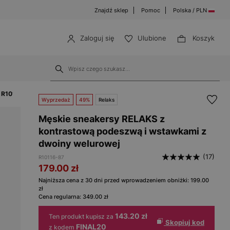
Znajdź sklep
Pomoc
Polska / PLN
Zaloguj się
Ulubione
Koszyk
 R10116-87
Wyprzedaż
49%
Relaks
Męskie sneakersy RELAKS z
kontrastową podeszwą i wstawkami z
dwoiny welurowej
(17)
R10116-87
179.00
zł
Najniższa cena z 30 dni przed wprowadzeniem obniżki:
199.00
zł
Cena regularna:
349.00
zł
143.20 zł
Ten produkt kupisz za
Skopiuj kod
FINAL20
z kodem