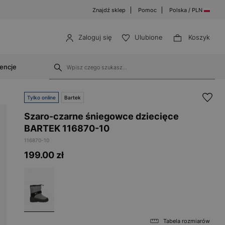
Znajdź sklep
Pomoc
Polska / PLN
Zaloguj się
Ulubione
Koszyk
cencje
Tylko online
Bartek
Szaro-czarne śniegowce dziecięce
BARTEK 116870-10
116870-10
199.00
zł
Tabela rozmiarów