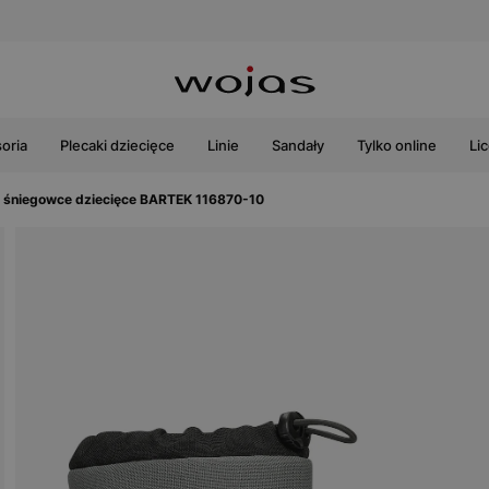
oria
Plecaki dziecięce
Linie
Sandały
Tylko online
Li
 śniegowce dziecięce BARTEK 116870-10