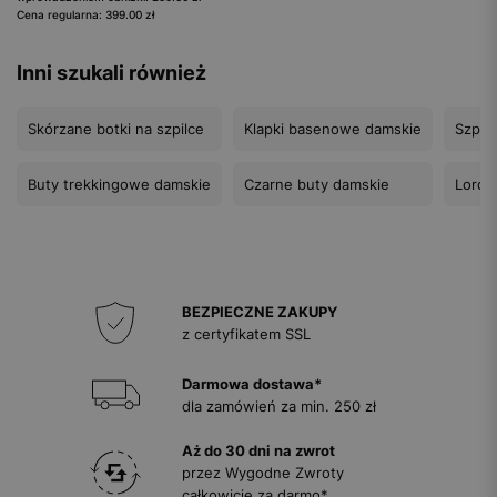
Cena regularna: 399.00 zł
Inni szukali również
Skórzane botki na szpilce
Klapki basenowe damskie
Szpilk
Buty trekkingowe damskie
Czarne buty damskie
Lords
BEZPIECZNE ZAKUPY
z certyfikatem SSL
Darmowa dostawa*
dla zamówień za min. 250 zł
Aż do 30 dni na zwrot
przez Wygodne Zwroty
całkowicie za darmo*