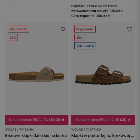
Najniższa cena z 30 dni przed
wprowadzeniem obniżki: 239.00 zł
Cena regularna: 299.00 zł
Wyprzedaż
Wyprzedaż
33%
20%
Tylko online
Cena z kodem FINAL20:
159.20 zł
Cena z kodem FINAL20:
191.20 zł
WOJAS / 74166-64
WOJAS / 74077-60
Beżowe klapki damskie na korku
Klapki w panterkę na korkowej podeszwie