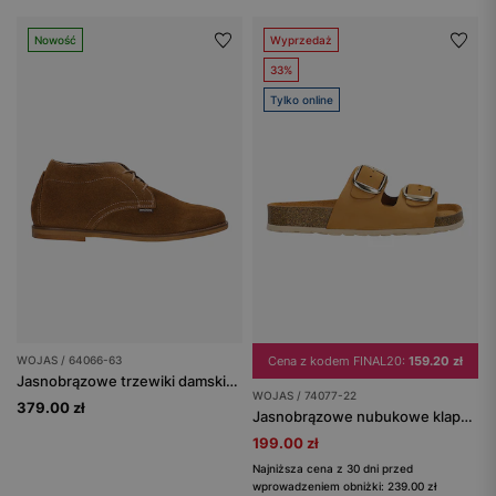
Nowość
Wyprzedaż
33%
Tylko online
WOJAS / 64066-63
Cena z kodem FINAL20:
159.20 zł
Jasnobrązowe trzewiki damskie z dwoiny welurowej
WOJAS / 74077-22
379.00 zł
Jasnobrązowe nubukowe klapki na korkowej podeszwie
199.00 zł
Najniższa cena z 30 dni przed
wprowadzeniem obniżki: 239.00 zł