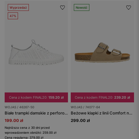
Wyprzedaż
Nowość
47%
Cena z kodem FINAL20:
159.20 zł
Cena z kodem FINAL20:
239.20 zł
WOJAS / 46267-50
WOJAS / 74077-64
Białe trampki damskie z perforowanej skóry licowej
Beżowe klapki z linii Comfort na korkowej podeszwie
199.00 zł
299.00 zł
Najniższa cena z 30 dni przed
wprowadzeniem obniżki: 259.00 zł
Cena regularna: 379.00 zł