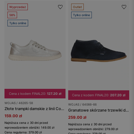
Wyprzedaż
Outlet
58%
Tylko online
Tylko online
Cena z kodem FINAL20:
127.20 zł
Cena z kodem FINAL20:
207.20 zł
WOJAS / 46265-58
WOJAS / 64066-66
Złote trampki damskie z linii Comfort
Granatowe skórzane trzewiki damskie
159.00 zł
259.00 zł
Najniższa cena z 30 dni przed
Najniższa cena z 30 dni przed
wprowadzeniem obniżki: 149.00 zł
wprowadzeniem obniżki: 279.00 zł
Cena regularna: 379.00 zł
Cena regularna: 379.00 zł