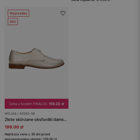
Wyprzedaż
50%
Cena z kodem FINAL20:
159.20 zł
WOJAS / 46342-58
Złote skórzane oksfordki damskie na brązowej podeszwie
199.00 zł
Najniższa cena z 30 dni przed
wprowadzeniem obniżki: 259.00 zł