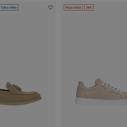
Tylko online
Wyprzedaż
38%