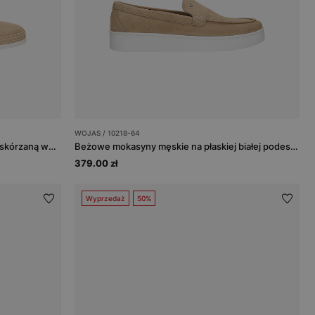
WOJAS / 10218-64
Beżowe wsuwane półbuty męskie ze skórzaną wstawką
Beżowe mokasyny męskie na płaskiej białej podeszwie
379.00 zł
Wyprzedaż
50%