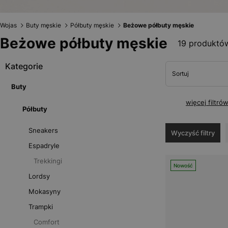
Wojas
Buty męskie
Półbuty męskie
Beżowe półbuty męskie
Beżowe półbuty męskie
19 produktó
Kategorie
Sortuj
Buty
więcej filtró
Półbuty
Sneakers
Wyczyść filtry
Espadryle
Trekkingi
Nowość
Lordsy
Mokasyny
Trampki
Comfort