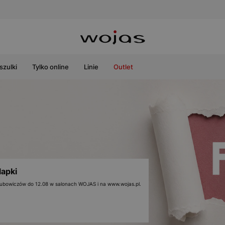
szulki
Tylko online
Linie
Outlet
lapki
 klubowiczów do 12.08 w salonach WOJAS i na www.wojas.pl.