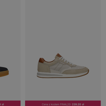
 zł
Cena z kodem FINAL20:
239.20 zł