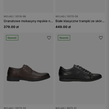
WOJAS / 10116-68
WOJAS / 10170-59
Granatowe mokasyny męskie na czarnej podeszwie
Białe klasyczne trampki ze skóry licowej
379.00 zł
449.00 zł
Nowość
Nowość
WOJAS / 10175-52
WOJAS / 8075-51