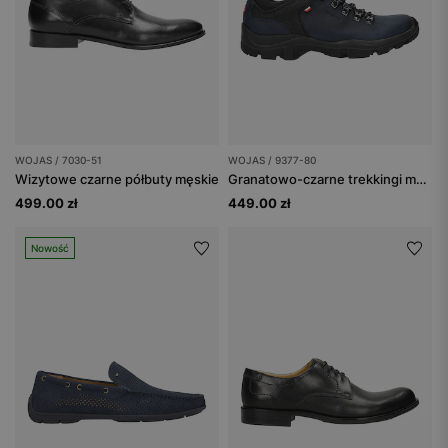
WOJAS / 7030-51
WOJAS / 9377-80
Wizytowe czarne półbuty męskie
Granatowo-czarne trekkingi męskie z dzianiną dystansową
499.00 zł
449.00 zł
Nowość