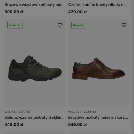
Brązowe wizytowe półbuty męskie ze skóry licowej
Czarne komfortowe półbuty męskie idealne na co dzień
399.00 zł
479.00 zł
Nowość
Nowość
WOJAS / 9377-87
WOJAS / 10289-52
Zielono-czarne półbuty trekkingowe dla mężczyzn
Brązowe półbuty męskie skórzane sznurowane
449.00 zł
549.00 zł