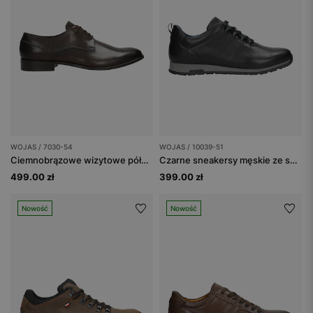
WOJAS / 7030-54
WOJAS / 10039-51
Ciemnobrązowe wizytowe półbuty męskie ze skóry licowej
Czarne sneakersy męskie ze skóry licowej
499.00 zł
399.00 zł
Nowość
Nowość