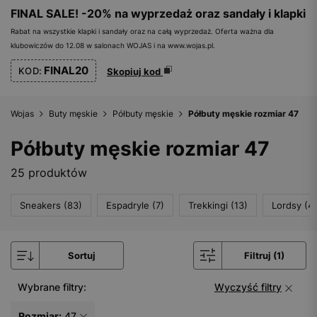
FINAL SALE! -20% na wyprzedaż oraz sandały i klapki
Rabat na wszystkie klapki i sandały oraz na całą wyprzedaż. Oferta ważna dla
klubowiczów do 12.08 w salonach WOJAS i na www.wojas.pl.
FINAL20
KOD:
Skopiuj kod
Wojas
Buty męskie
Półbuty męskie
Półbuty męskie rozmiar 47
Półbuty męskie rozmiar 47
25 produktów
Sneakers (83)
Espadryle (7)
Trekkingi (13)
Lordsy (4)
Sortuj
Filtruj (1)
Wybrane filtry:
Wyczyść filtry
Rozmiar:
47