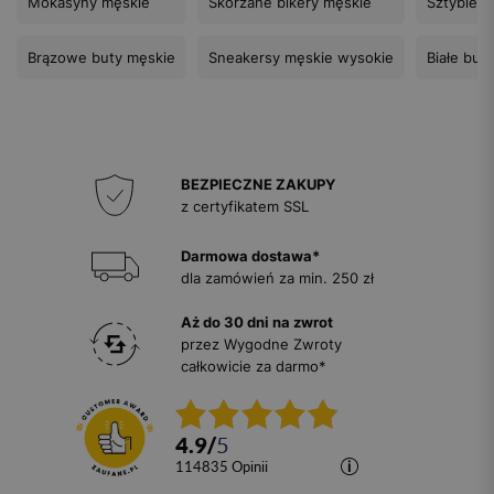
Mokasyny męskie
Skórzane bikery męskie
Sztyblety
Brązowe buty męskie
Sneakersy męskie wysokie
Białe but
BEZPIECZNE ZAKUPY
z certyfikatem SSL
Darmowa dostawa*
dla zamówień za min. 250 zł
Aż do 30 dni na zwrot
przez Wygodne Zwroty
całkowicie za darmo*
4.9
/
5
114835
opinii