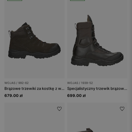
WOJAS / 992-62
WOJAS / 1939-52
Brązowe trzewiki za kostkę z wodoodpornego weluru
Specjalistyczny trzewik brązowy nad kostkę typu 939
679.00 zł
699.00 zł