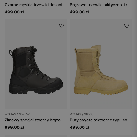
Czarne męskie trzewiki desantowe SYMPATEX
Brązowe trzewiki taktyczno–trekkingowe ponad kostkę z membraną Sympatex
499.00 zł
499.00 zł
WOJAS / 959-52
WOJAS / 98568
Zimowy specjalistyczny brązowy trzewiki nad kostkę
Buty coyote taktyczne typu combat z membraną PTFE, odporne na przebicie spodu oraz na przemakanie
699.00 zł
499.00 zł