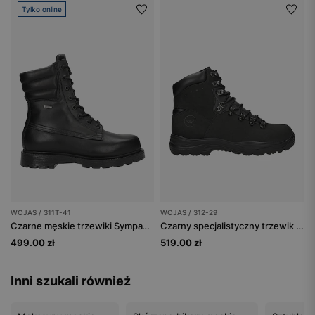
Tylko online
WOJAS / 311T-41
WOJAS / 312-29
Czarne męskie trzewiki SympaTex
Czarny specjalistyczny trzewik z membraną
499.00 zł
519.00 zł
Inni szukali również