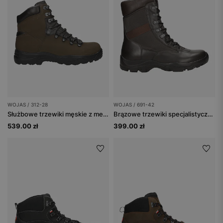
WOJAS / 312-28
WOJAS / 691-42
Służbowe trzewiki męskie z membraną i antyprzebiciową podpodeszwą
Brązowe trzewiki specjalistyczne nad kostkę
539.00 zł
399.00 zł