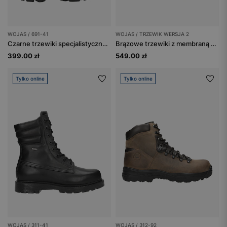
WOJAS / 691-41
WOJAS / TRZEWIK WERSJA 2
Czarne trzewiki specjalistyczne ponad kostkę ze skóry licowej
Brązowe trzewiki z membraną Sympatex, odporne na przebicie spodu oraz na przemakanie.
399.00 zł
549.00 zł
Tylko online
Tylko online
WOJAS / 311-41
WOJAS / 312-92