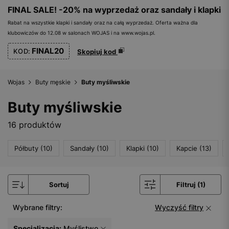
FINAL SALE! -20% na wyprzedaż oraz sandały i klapki
Rabat na wszystkie klapki i sandały oraz na całą wyprzedaż. Oferta ważna dla
klubowiczów do 12.08 w salonach WOJAS i na www.wojas.pl.
FINAL20
KOD:
Skopiuj kod
Wojas
Buty męskie
Buty myśliwskie
Buty myśliwskie
16 produktów
Półbuty (10)
Sandały (10)
Klapki (10)
Kapcie (13)
Sortuj
Filtruj (1)
Wybrane filtry:
Wyczyść filtry
Specjalizacja:
Myślistwo