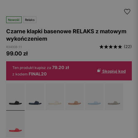
Nowość
Relaks
Czarne klapki basenowe RELAKS z matowym
wykończeniem
(22)
R34008-11
99.00
zł
79.20 zł
Ten produkt kupisz za
Skopiuj kod
FINAL20
z kodem