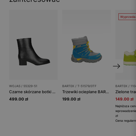
Wyprzeda
WOJAS / 55329-51
BARTEK / T-51579/0TF
BARTEK / 11
Czarne skórzane botki na niskim obcasie
Trzewiki ocieplane BARTEK T-51579/0TF, turkusowo-szary
499.00 zł
199.00 zł
149.00 zł
Najniższa cen
wprowadzenie
zł
Cena regularn