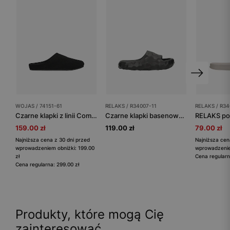
WOJAS / 74151-61
RELAKS / R34007-11
RELAKS / R34
Czarne klapki z linii Comfort z dwoiny welurowej
Czarne klapki basenowe RELAKS z rzeźbioną fakturą i grubą podeszwą
159.00 zł
119.00 zł
79.00 zł
Najniższa cena z 30 dni przed
Najniższa cen
wprowadzeniem obniżki: 199.00
wprowadzeniem
zł
Cena regularn
Cena regularna: 299.00 zł
Produkty, które mogą Cię
zainteresować