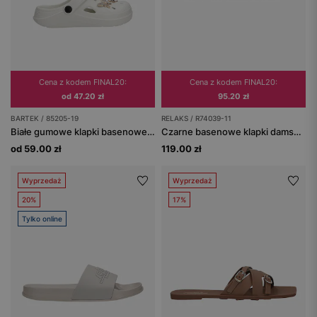
Cena z kodem FINAL20:
Cena z kodem FINAL20:
od 47.20 zł
95.20 zł
BARTEK / 85205-19
RELAKS / R74039-11
Białe gumowe klapki basenowe z odpinanymi ozdobami BARTEK 85205-19
Czarne basenowe klapki damskie RELAKS
od 59.00 zł
119.00 zł
Wyprzedaż
Wyprzedaż
20%
17%
Tylko online