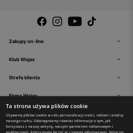
Zakupy on-line
Klub Wojas
Strefa klienta
Firma Wojas
Ta strona używa plików cookie
Porady
Używamy plików cookie w celu personalizacji treści, reklam i analizy
naszego ruchu. Udostępniamy również informacje o tym, jak
korzystasz z naszej witryny, naszym partnerom reklamowym i
analitycznym, którzy mogą łączyć je z innymi informacjami, które im