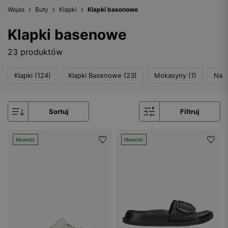
Wojas
Buty
Klapki
Klapki basenowe
Klapki basenowe
23 produktów
Klapki (124)
Klapki Basenowe (23)
Mokasyny (1)
Na O
Sortuj
Filtruj
Nowość
Nowość