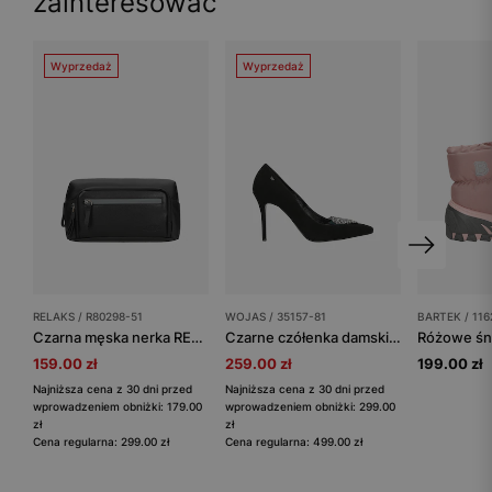
zainteresować
Wyprzedaż
Wyprzedaż
RELAKS / R80298-51
WOJAS / 35157-81
BARTEK / 11
Czarna męska nerka RELAKS ze skórzaną wstawką
Czarne czółenka damskie z ozdobą w kształcie serca
159.00 zł
259.00 zł
199.00 zł
Najniższa cena z 30 dni przed
Najniższa cena z 30 dni przed
wprowadzeniem obniżki: 179.00
wprowadzeniem obniżki: 299.00
zł
zł
Cena regularna: 299.00 zł
Cena regularna: 499.00 zł