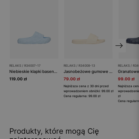
RELAKS / R34007-17
RELAKS / R34008-13
RELAKS / R34
Niebieskie klapki basenowe RELAKS
Jasnobeżowe gumowe klapki basenowe RELAKS
119.00 zł
79.00 zł
99.00 zł
Najniższa cena z 30 dni przed
Najniższa cen
wprowadzeniem obniżki: 99.00 zł
wprowadzenie
Cena regularna: 99.00 zł
zł
Cena regularn
Produkty, które mogą Cię