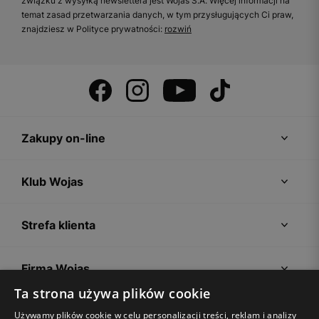
związku z wysyłką newslettera jest Wojas S.A. Więcej informacji na
temat zasad przetwarzania danych, w tym przysługujących Ci praw,
znajdziesz w Polityce prywatności:
rozwiń
Zakupy on-line
Klub Wojas
Strefa klienta
Firma Wojas
Ta strona używa plików cookie
Porady
Używamy plików cookie w celu personalizacji treści, reklam i analizy