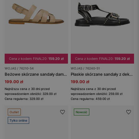
Cena z kodem FINAL20:
159.20 zł
Cena z kodem FINAL20:
159.20 zł
WOJAS / 76210-54
WOJAS / 76240-51
Beżowe skórzane sandały damskie z krzyżującymi się paskami
Płaskie skórzane sandały z dekoracyjnym wykończeniem w formie ćwieków
199.00 zł
199.00 zł
Najniższa cena z 30 dni przed
Najniższa cena z 30 dni przed
wprowadzeniem obniżki: 329.00 zł
wprowadzeniem obniżki: 259.00 zł
Cena regularna: 329.00 zł
Cena regularna: 459.00 zł
Outlet
Nowość
Tylko online