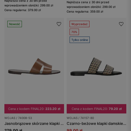
Najniższa cena z 30 dni przed
Najniższa cena z 30 dni przed
wprowadzeniem obniżki: 299.00 zł
wprowadzeniem obniżki: 299.00 zł
Cena regularna: 379.00 zł
Cena regularna: 359.00 zł
Nowość
Wyprzedaż
70%
Tylko online
Cena z kodem FINAL20:
223.20 zł
Cena z kodem FINAL20:
79.20 zł
WOJAS / 74008-53
WOJAS / 74157-80
Jasnobrązowe skórzane klapki damskie
Czarno-beżowe klapki damskie ze skóry licowej z plecionką z raffii
279.00 zł
99.00 zł