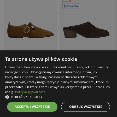
Tylko online
Ta strona używa plików cookie
Używamy plików cookie w celu personalizacji treści, reklam i analizy
WOJAS / 46396-63
Cena z kodem FINAL20:
239.20 zł
naszego ruchu. Udostępniamy również informacje o tym, jak
Brązowe loafersy damskie z weluru
WOJAS / 74179-62
korzystasz z naszej witryny, naszym partnerom reklamowym i
379.00 zł
Ciemnobrązowe klapki mule na obcasie
analitycznym, którzy mogą łączyć je z innymi informacjami, które im
przekazałeś lub które zebrali w wyniku korzystania przez Ciebie z ich
299.00 zł
usług.
Polityka prywatności
Najniższa cena z 30 dni przed
POKAŻ SZCZEGÓŁY
wprowadzeniem obniżki: 399.00 zł
Cena regularna: 399.00 zł
AKCEPTUJ WSZYSTKIE
ODRZUĆ WSZYSTKIE
Wyprzedaż
Wyprzedaż