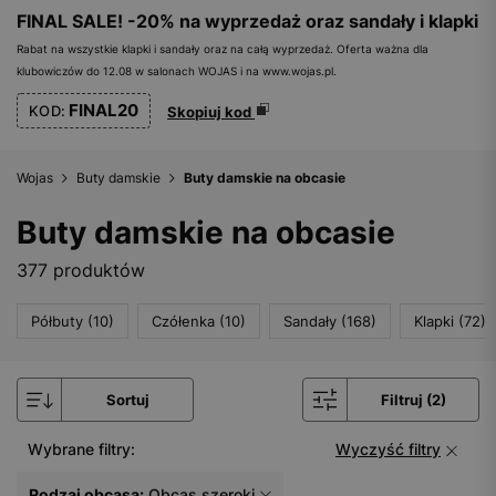
FINAL SALE! -20% na wyprzedaż oraz sandały i klapki
Rabat na wszystkie klapki i sandały oraz na całą wyprzedaż. Oferta ważna dla
klubowiczów do 12.08 w salonach WOJAS i na www.wojas.pl.
FINAL20
KOD:
Skopiuj kod
Wojas
Buty damskie
Buty damskie na obcasie
Buty damskie na obcasie
377 produktów
Półbuty (10)
Czółenka (10)
Sandały (168)
Klapki (72)
Sortuj
Filtruj (2)
Wybrane filtry:
Wyczyść filtry
Rodzaj obcasa:
Obcas szeroki