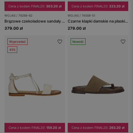
Cena z kodem FINAL20:
303.20 zł
Cena z kodem FINAL20:
223.20 zł
WOJAS / 76266-62
WOJAS / 74008-51
Brązowe czekoladowe sandały damskie ażurowe
Czarne klapki damskie na płaskiej podeszwie
379.00 zł
279.00 zł
Wyprzedaż
Nowość
45%
Cena z kodem FINAL20:
159.20 zł
Cena z kodem FINAL20:
263.20 zł