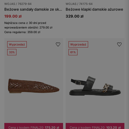
WOJAS / 76279-84
WOJAS / 74175-64
Beżowe sandały damskie ze skóry licowej
Beżowe klapki damskie ażurowe
199.00 zł
329.00 zł
Najniższa cena z 30 dni przed
wprowadzeniem obniżki: 279.00 zł
Cena regularna: 359.00 zł
Wyprzedaż
Wyprzedaż
33%
61%
Cena z kodem FINAL20:
175.20 zł
Cena z kodem FINAL20:
103.20 zł