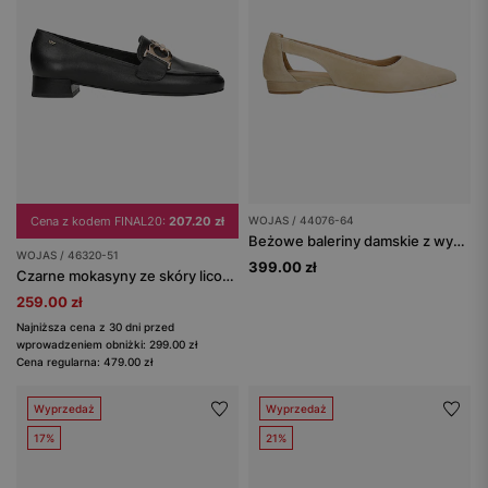
Cena z kodem FINAL20:
207.20 zł
WOJAS / 44076-64
Beżowe baleriny damskie z wycięciem
WOJAS / 46320-51
399.00 zł
Czarne mokasyny ze skóry licowej ze złotą ozdobą
259.00 zł
Najniższa cena z 30 dni przed
wprowadzeniem obniżki: 299.00 zł
Cena regularna: 479.00 zł
Wyprzedaż
Wyprzedaż
17%
21%