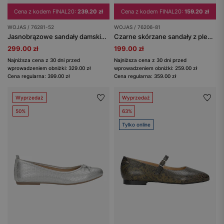
Cena z kodem FINAL20:
239.20 zł
Cena z kodem FINAL20:
159.20 zł
WOJAS / 76281-52
WOJAS / 76206-81
Jasnobrązowe sandały damskie ze skóry licowej
Czarne skórzane sandały z plecionymi rzemykami
299.00 zł
199.00 zł
Najniższa cena z 30 dni przed
Najniższa cena z 30 dni przed
wprowadzeniem obniżki: 329.00 zł
wprowadzeniem obniżki: 259.00 zł
Cena regularna: 399.00 zł
Cena regularna: 359.00 zł
Wyprzedaż
Wyprzedaż
50%
63%
Tylko online