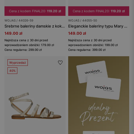
Cena z kodem FINAL20:
119.20 zł
Cena z kodem FINAL20:
119.20 zł
WOJAS / 44026-59
WOJAS / 44055-50
Srebrne baleriny damskie z kokardką
Eleganckie baleriny typu Mary Jane z motywem skóry węża
149.00 zł
149.00 zł
Najniższa cena z 30 dni przed
Najniższa cena z 30 dni przed
wprowadzeniem obniżki: 179.00 zł
wprowadzeniem obniżki: 199.00 zł
Cena regularna: 299.00 zł
Cena regularna: 399.00 zł
Wyprzedaż
40%