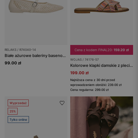
RELAKS / R74040-14
Cena z kodem FINAL20:
159.20 zł
Białe ażurowe baleriny basenowe damskie RELAKS
WOJAS / 74176-57
99.00 zł
Kolorowe klapki damskie z plecionymi paskami
199.00 zł
Najniższa cena z 30 dni przed
wprowadzeniem obniżki: 239.00 zł
Cena regularna: 299.00 zł
Wyprzedaż
25%
Tylko online