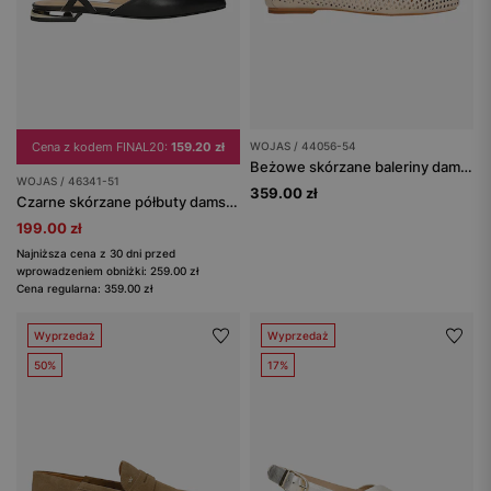
Cena z kodem FINAL20:
159.20 zł
WOJAS / 44056-54
Beżowe skórzane baleriny damskie z ażurowaniem
WOJAS / 46341-51
359.00 zł
Czarne skórzane półbuty damskie z krzyżującymi się paskami
199.00 zł
Najniższa cena z 30 dni przed
wprowadzeniem obniżki: 259.00 zł
Cena regularna: 359.00 zł
Wyprzedaż
Wyprzedaż
50%
17%