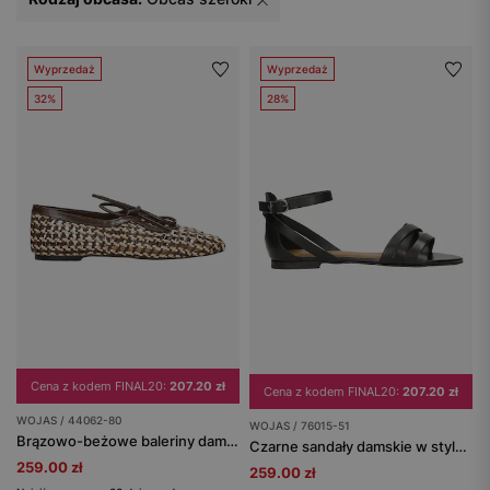
Wyprzedaż
Wyprzedaż
32%
28%
Cena z kodem FINAL20:
207.20 zł
Cena z kodem FINAL20:
207.20 zł
WOJAS / 44062-80
WOJAS / 76015-51
Brązowo-beżowe baleriny damskie z plecionki
Czarne sandały damskie w stylu miejskim
259.00 zł
259.00 zł