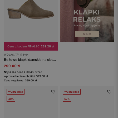
Cena z kodem FINAL20:
239.20 zł
WOJAS / 74178-64
Beżowe klapki damskie na obcasie z zabudowanym przodem
299.00 zł
Najniższa cena z 30 dni przed
wprowadzeniem obniżki: 399.00 zł
Cena regularna: 399.00 zł
Wyprzedaż
Wyprzedaż
40%
57%