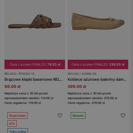
Cena z kodem FINAL20:
79.20 zł
Cena z kodem FINAL20:
239.20 zł
RELAKS / R74034-12
WOJAS / 44006-54
Brązowe klapki basenowe RELAKS
Kobiece ażurowe baleriny damskie w kolorze beżowym
99.00 zł
299.00 zł
Najniższa cena z 30 dni przed
Najniższa cena z 30 dni przed
wprowadzeniem obniżki: 119.00 zł
wprowadzeniem obniżki: 379.00 zł
Cena regularna: 119.00 zł
Cena regularna: 379.00 zł
Wyprzedaż
Nowość
61%
Tylko online