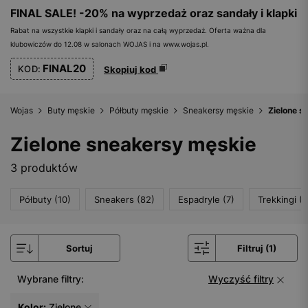
FINAL SALE! -20% na wyprzedaż oraz sandały i klapki
Rabat na wszystkie klapki i sandały oraz na całą wyprzedaż. Oferta ważna dla
klubowiczów do 12.08 w salonach WOJAS i na www.wojas.pl.
FINAL20
KOD:
Skopiuj kod
Wojas
Buty męskie
Półbuty męskie
Sneakersy męskie
Zielone s
Zielone sneakersy męskie
3 produktów
Półbuty (10)
Sneakers (82)
Espadryle (7)
Trekkingi (1
Sortuj
Filtruj (1)
Wybrane filtry:
Wyczyść filtry
Kolor:
Zielone