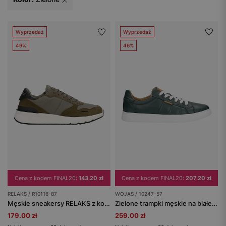
Wyprzedaż
Wyprzedaż
49%
46%
Cena z kodem FINAL20:
143.20 zł
Cena z kodem FINAL20:
207.20 zł
RELAKS / R10116-87
WOJAS / 10247-57
Męskie sneakersy RELAKS z kontrastową podeszwą i wstawkami z dwoiny welurowej
Zielone trampki męskie na białej podeszwie
179.00 zł
259.00 zł