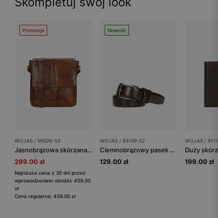
Skompletuj swój look
Promocja
Nowość
WOJAS / 90026-53
WOJAS / 93109-52
WOJAS / 911
Jasnobrązowa skórzana torba męska listonoszka
Ciemnobrązowy pasek męski z gładkiej skóry licowej
299.00 zł
129.00 zł
199.00 zł
Najniższa cena z 30 dni przed
wprowadzeniem obniżki: 459.00
zł
Cena regularna: 459.00 zł