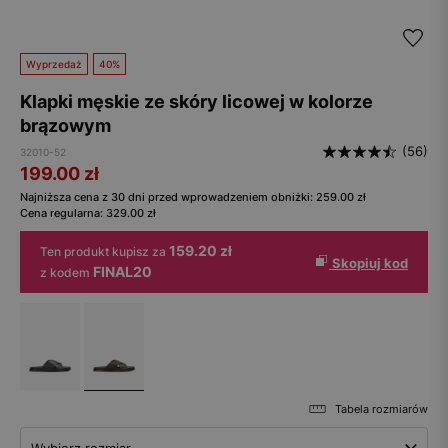
Wyprzedaż
40%
Klapki męskie ze skóry licowej w kolorze
brązowym
(56)
32010-52
199.00
zł
Najniższa cena z 30 dni przed wprowadzeniem obniżki:
259.00
zł
Cena regularna:
329.00
zł
159.20 zł
Ten produkt kupisz za
Skopiuj kod
FINAL20
z kodem
Tabela rozmiarów
Wybierz rozmiar