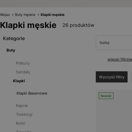
Wojas
Buty męskie
Klapki męskie
Klapki męskie
26 produktów
Kategorie
Sortuj
Buty
więcej filtró
Półbuty
Sandały
Wyczyść filtry
Klapki
Klapki Basenowe
Nowość
Kapcie
Trekkingi
Botki