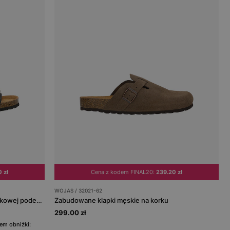
 zł
Cena z kodem FINAL20:
239.20 zł
WOJAS / 32021-62
Czarne wygodne klapki męskie na korkowej podeszwie
Zabudowane klapki męskie na korku
299.00 zł
em obniżki: