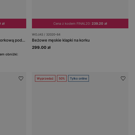
 zł
Cena z kodem FINAL20:
239.20 zł
WOJAS / 32020-64
Czarne klapki ze skóry crazy horse z korkową podeszwą
Beżowe męskie klapki na korku
299.00 zł
em obniżki:
Wyprzedaż
50%
Tylko online