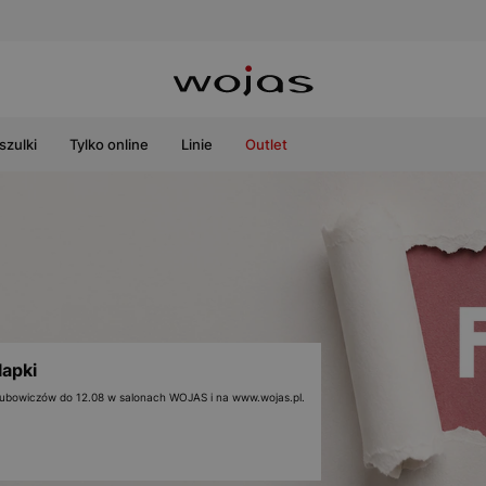
szulki
Tylko online
Linie
Outlet
lapki
 klubowiczów do 12.08 w salonach WOJAS i na www.wojas.pl.