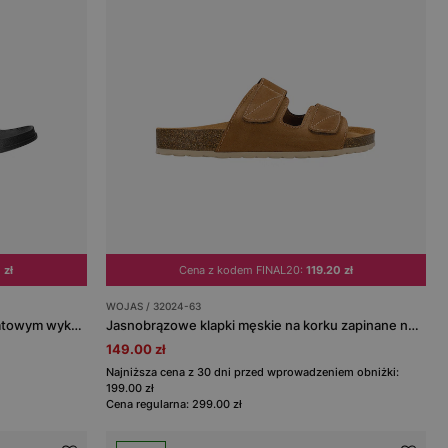
 zł
Cena z kodem FINAL20:
119.20 zł
WOJAS / 32024-63
Czarne klapki basenowe RELAKS z matowym wykończeniem
Jasnobrązowe klapki męskie na korku zapinane na rzepy
149.00 zł
Najniższa cena z 30 dni przed wprowadzeniem obniżki:
199.00 zł
Cena regularna: 299.00 zł