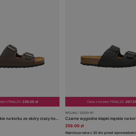
odem FINAL20:
239.20 zł
Cena z kodem FINAL20:
207.20
WOJAS / 32020-91
Brązowe klapki męskie na korku ze skóry crazy horse
259.00 zł
Najniższa cena z 30 dni przed wprowadzeni