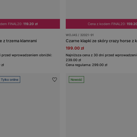
odem FINAL20:
119.20 zł
Cena z kodem FINAL20:
159.20
WOJAS / 32021-91
e z trzema klamrami
199.00 zł
ni przed wprowadzeniem obniżki:
Najniższa cena z 30 dni przed wprowadzeni
239.00 zł
 zł
Cena regularna: 299.00 zł
Tylko online
Nowość