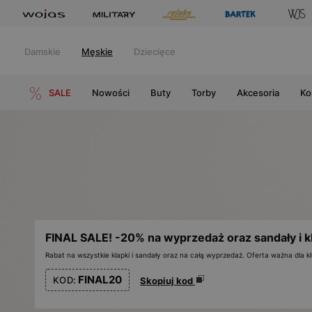
Damskie
Męskie
Dziecięce
SALE
Nowości
Buty
Torby
Akcesoria
Ko
FINAL SALE! -20% na wyprzedaż oraz sandały i k
Rabat na wszystkie klapki i sandały oraz na całą wyprzedaż. Oferta ważna dla
FINAL20
KOD:
Skopiuj kod