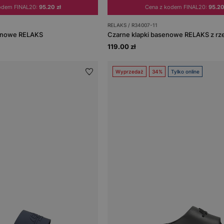
odem FINAL20:
95.20 zł
Cena z kodem FINAL20:
95.20
RELAKS / R34007-11
enowe RELAKS
119.00 zł
Wyprzedaż
34%
Tylko online