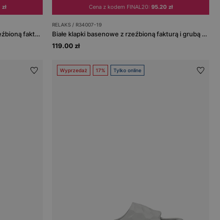
 zł
Cena z kodem FINAL20:
95.20 zł
RELAKS / R34007-19
Czarne klapki basenowe RELAKS z rzeźbioną fakturą i grubą podeszwą
Białe klapki basenowe z rzeźbioną fakturą i grubą podeszwą RELAKS
119.00 zł
Wyprzedaż
17%
Tylko online