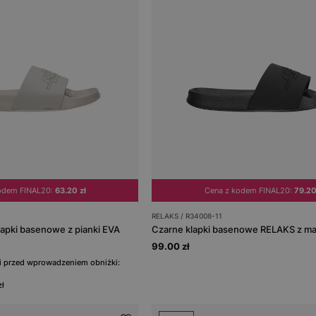
odem FINAL20:
63.20 zł
Cena z kodem FINAL20:
79.20
RELAKS / R34008-11
lapki basenowe z pianki EVA
99.00 zł
ni przed wprowadzeniem obniżki:
zł