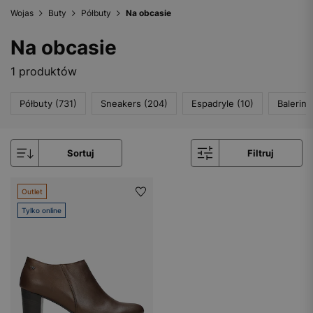
Wojas
Buty
Półbuty
Na obcasie
Na obcasie
1 produktów
Półbuty (731)
Sneakers (204)
Espadryle (10)
Baleriny
Sortuj
Filtruj
Outlet
Tylko online