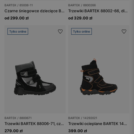
BARTEK / 85008-11
BARTEK / 8800266
Czarne śniegowce dziecięce BARTEK 85008-11
Trzewiki BARTEK 88002-66, dla chłopców, granat + czarny
od 299.00 zł
od 329.00 zł
Tylko online
Tylko online
BARTEK / 8800671
BARTEK / 14292021
Trzewiki BARTEK 88006-71, czarno-popielate
Trzewiki ocieplane BARTEK 14292021, czarno-pomarańczowe
279.00 zł
399.00 zł