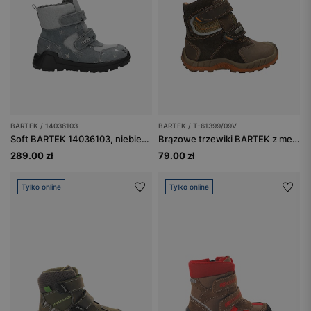
BARTEK / 14036103
BARTEK / T-61399/09V
Soft BARTEK 14036103, niebiesko-szary
Brązowe trzewiki BARTEK z membraną SYMPATEX T-61399/09V
289.00 zł
79.00 zł
Tylko online
Tylko online