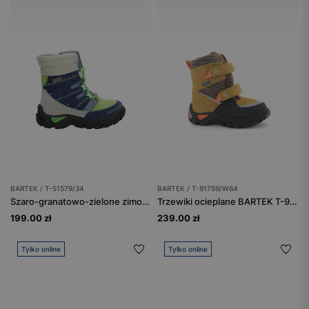
BARTEK / T-51579/34
BARTEK / T-91759/W64
Szaro-granatowo-zielone zimowe trzewiki BARTEK T-51579/34
Trzewiki ocieplane BARTEK T-91759/W64, dla chłopców, brązowy
199.00 zł
239.00 zł
Tylko online
Tylko online