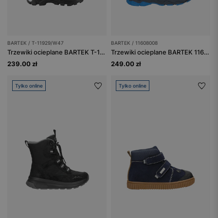
BARTEK / T-11929/W47
BARTEK / 11608008
Trzewiki ocieplane BARTEK T-11929/W47, brązowo-szary
Trzewiki ocieplane BARTEK 11608008, niebieski
239.00 zł
249.00 zł
Tylko online
Tylko online