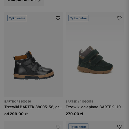
Tylko online
Tylko online
BARTEK / 8800556
BARTEK / 11090018
Trzewiki BARTEK 88005-56, granatowo-brązowe
Trzewiki ocieplane BARTEK 11090018, dla chłopców, zielony
od 299.00 zł
279.00 zł
Tylko online