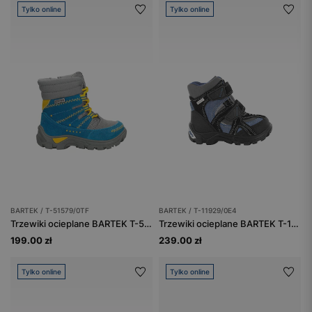
Tylko online
Tylko online
BARTEK / T-51579/0TF
BARTEK / T-11929/0E4
Trzewiki ocieplane BARTEK T-51579/0TF, turkusowo-szary
Trzewiki ocieplane BARTEK T-11929/0E4, granatowo-czarny
199.00 zł
239.00 zł
Tylko online
Tylko online