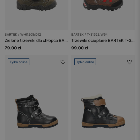
BARTEK / W-61205/D12
BARTEK / T-31523/W64
Zielone trzewiki dla chłopca BARTEK W-61205/D12
Trzewiki ocieplane BARTEK T-31523/W64, brązowo-czerwony
79.00 zł
99.00 zł
Tylko online
Tylko online