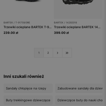
BARTEK / T-91759/0RE
BARTEK / 14292018
Trzewiki ocieplane BARTEK T-91759/0RE, dla chłopców, szaro-niebieski
Trzewiki ocieplane BARTEK 14292018, czarno-szary
239.00 zł
399.00 zł
1
2
Inni szukali również
Sandały chłopięce na rzepy
Zabudowane sandały dla dziewc
Buty trekkingowe dziewczęce
Dziewczęce buty do nauki chodz