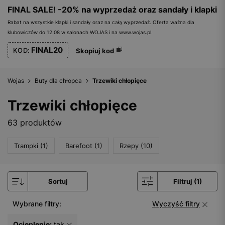
FINAL SALE! -20% na wyprzedaż oraz sandały i klapki
Rabat na wszystkie klapki i sandały oraz na całą wyprzedaż. Oferta ważna dla
klubowiczów do 12.08 w salonach WOJAS i na www.wojas.pl.
FINAL20
KOD:
Skopiuj kod
Wojas
Buty dla chłopca
Trzewiki chłopięce
Trzewiki chłopięce
63 produktów
Trampki (1)
Barefoot (1)
Rzepy (10)
Sortuj
Filtruj (1)
Wybrane filtry:
Wyczyść filtry
Ocieplenie:
tak