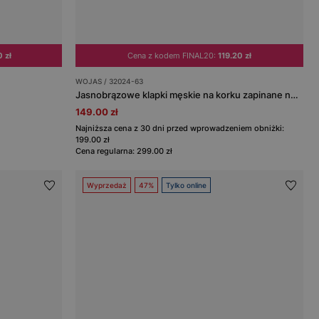
 zł
Cena z kodem FINAL20:
119.20 zł
WOJAS / 32024-63
Jasnobrązowe klapki męskie na korku zapinane na rzepy
149.00 zł
Najniższa cena z 30 dni przed wprowadzeniem obniżki:
199.00 zł
Cena regularna: 299.00 zł
Wyprzedaż
47%
Tylko online