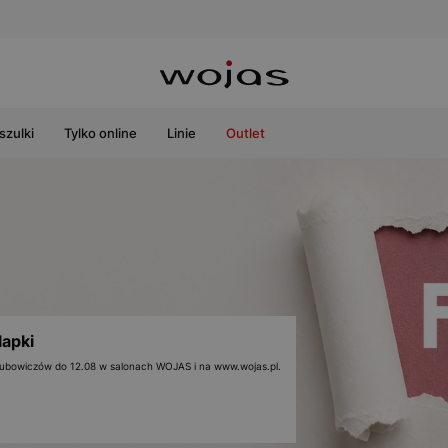
szulki
Tylko online
Linie
Outlet
lapki
 klubowiczów do 12.08 w salonach WOJAS i na www.wojas.pl.