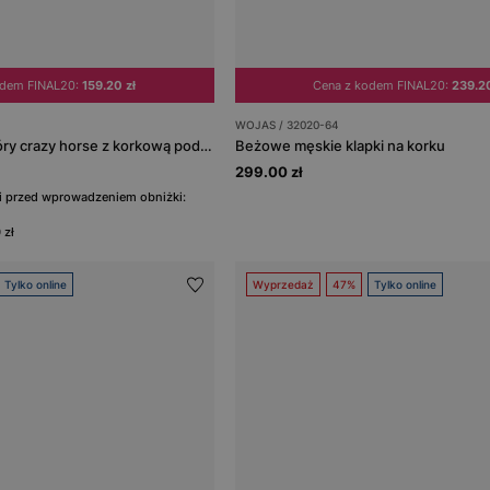
odem FINAL20:
159.20 zł
Cena z kodem FINAL20:
239.20
WOJAS / 32020-64
Czarne klapki ze skóry crazy horse z korkową podeszwą
Beżowe męskie klapki na korku
299.00 zł
ni przed wprowadzeniem obniżki:
 zł
Tylko online
Wyprzedaż
47%
Tylko online