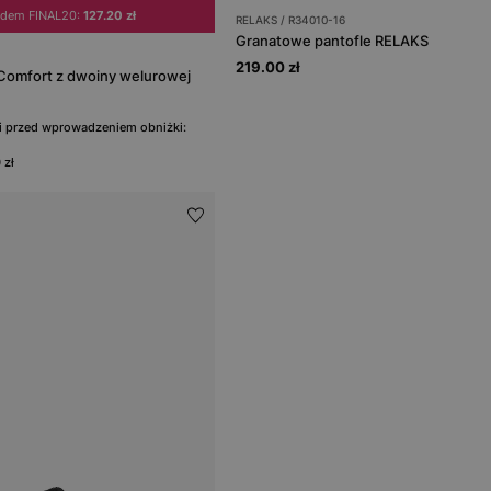
odem FINAL20:
127.20 zł
RELAKS / R34010-16
Granatowe pantofle RELAKS
219.00 zł
ii Comfort z dwoiny welurowej
ni przed wprowadzeniem obniżki:
 zł