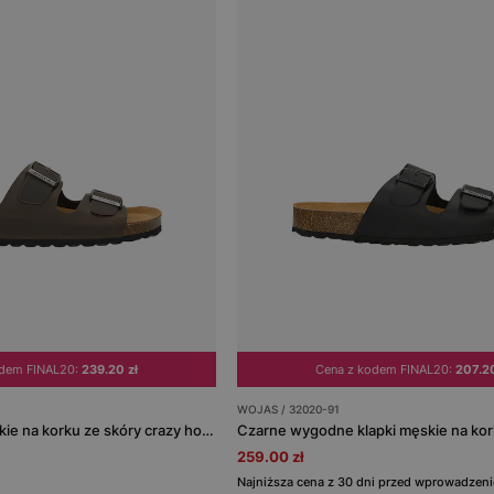
odem FINAL20:
239.20 zł
Cena z kodem FINAL20:
207.20
WOJAS / 32020-91
Brązowe klapki męskie na korku ze skóry crazy horse
259.00 zł
Najniższa cena z 30 dni przed wprowadzeni