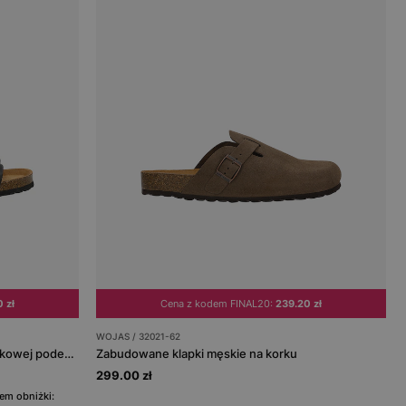
 zł
Cena z kodem FINAL20:
239.20 zł
WOJAS / 32021-62
Czarne wygodne klapki męskie na korkowej podeszwie
Zabudowane klapki męskie na korku
299.00 zł
em obniżki: