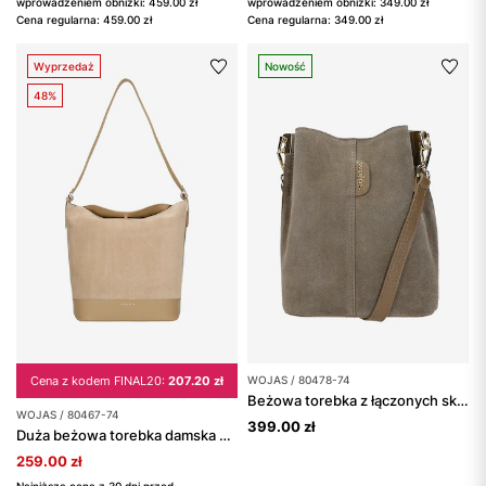
wprowadzeniem obniżki: 459.00 zł
wprowadzeniem obniżki: 349.00 zł
Cena regularna: 459.00 zł
Cena regularna: 349.00 zł
Wyprzedaż
Nowość
48%
Cena z kodem FINAL20:
207.20 zł
WOJAS / 80478-74
Beżowa torebka z łączonych skór
WOJAS / 80467-74
399.00 zł
Duża beżowa torebka damska z łączonych skór
259.00 zł