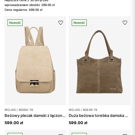
Najniższa cena z 30 dni przed
wprowadzeniem obniżki: 299.00 zł
Cena regularna: 499.00 zł
Nowość
Nowość
WOJAS / 80264-74
WOJAS / 80439-74
Beżowy plecak damski z łączonych skór
Duża beżowa torebka damska z dwoiny
599.00 zł
599.00 zł