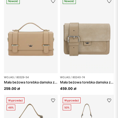
Nowość
Nowość
WOJAS / 80329-54
WOJAS / 80240-74
Mała beżowa torebka damska ze skóry licowej
Mała beżowa torebka damska z łączonych skór
259.00 zł
459.00 zł
Wyprzedaż
Wyprzedaż
48%
50%