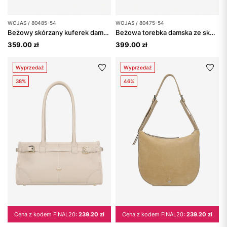
WOJAS / 80485-54
WOJAS / 80475-54
Beżowy skórzany kuferek damski z metalowym zapięciem
Beżowa torebka damska ze skóry licowej
359.00 zł
399.00 zł
Wyprzedaż
Wyprzedaż
38%
46%
Cena z kodem FINAL20:
239.20 zł
Cena z kodem FINAL20:
239.20 zł