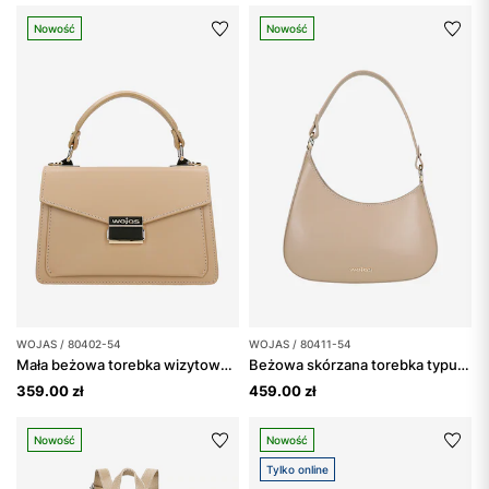
Nowość
Nowość
WOJAS / 80402-54
WOJAS / 80411-54
Mała beżowa torebka wizytowa skórzana
Beżowa skórzana torebka typu bagietka o asymetrycznym kształcie
359.00 zł
459.00 zł
Nowość
Nowość
Tylko online