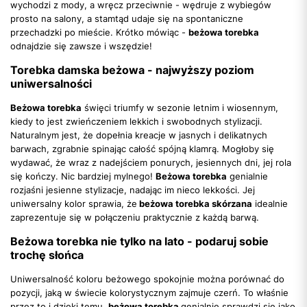
wychodzi z mody, a wręcz przeciwnie - wędruje z wybiegów
prosto na salony, a stamtąd udaje się na spontaniczne
przechadzki po mieście. Krótko mówiąc -
beżowa torebka
odnajdzie się zawsze i wszędzie!
Torebka damska beżowa - najwyższy poziom
uniwersalności
Beżowa torebka
święci triumfy w sezonie letnim i wiosennym,
kiedy to jest zwieńczeniem lekkich i swobodnych stylizacji.
Naturalnym jest, że dopełnia kreacje w jasnych i delikatnych
barwach, zgrabnie spinając całość spójną klamrą. Mogłoby się
wydawać, że wraz z nadejściem ponurych, jesiennych dni, jej rola
się kończy. Nic bardziej mylnego!
Beżowa torebka
genialnie
rozjaśni jesienne stylizacje, nadając im nieco lekkości. Jej
uniwersalny kolor sprawia, że
beżowa torebka skórzana
idealnie
zaprezentuje się w połączeniu praktycznie z każdą barwą.
Beżowa torebka nie tylko na lato - podaruj sobie
trochę słońca
Uniwersalność koloru beżowego spokojnie można porównać do
pozycji, jaką w świecie kolorystycznym zajmuje czerń. To właśnie
przez to i dzięki temu,
beżowa torebka
genialnie sprawdzi się jako