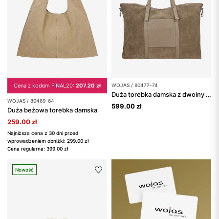
Cena z kodem FINAL20:
207.20 zł
WOJAS / 80477-74
Duża torebka damska z dwoiny welurowej i skóry licowej
WOJAS / 80469-64
599.00 zł
Duża beżowa torebka damska
259.00 zł
Najniższa cena z 30 dni przed
wprowadzeniem obniżki: 299.00 zł
Cena regularna: 399.00 zł
Nowość