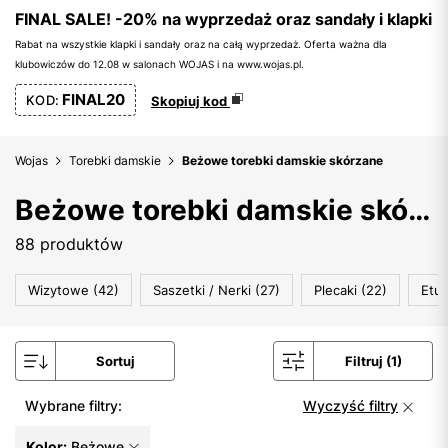
FINAL SALE! -20% na wyprzedaż oraz sandały i klapki
Rabat na wszystkie klapki i sandały oraz na całą wyprzedaż. Oferta ważna dla
klubowiczów do 12.08 w salonach WOJAS i na www.wojas.pl.
FINAL20
KOD:
Skopiuj kod
Wojas
Torebki damskie
Beżowe torebki damskie skórzane
Beżowe torebki damskie skórzane
88 produktów
Wizytowe (42)
Saszetki / Nerki (27)
Plecaki (22)
Etui
Sortuj
Filtruj (1)
Wybrane filtry:
Wyczyść filtry
Kolor:
Beżowe