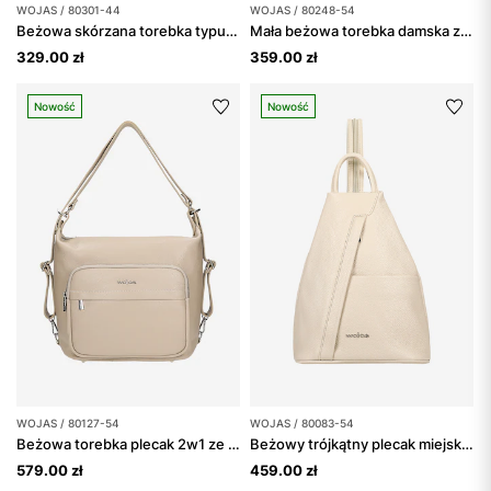
WOJAS / 80301-44
WOJAS / 80248-54
Beżowa skórzana torebka typu nerka
Mała beżowa torebka damska ze skóry
329.00 zł
359.00 zł
Nowość
Nowość
WOJAS / 80127-54
WOJAS / 80083-54
Beżowa torebka plecak 2w1 ze skóry licowej
Beżowy trójkątny plecak miejski z suwakiem
579.00 zł
459.00 zł