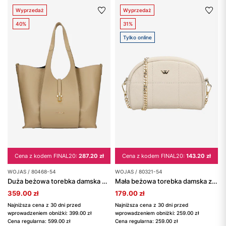
Wyprzedaż
Wyprzedaż
40%
31%
Tylko online
Cena z kodem FINAL20:
287.20 zł
Cena z kodem FINAL20:
143.20 zł
WOJAS / 80468-54
WOJAS / 80321-54
Duża beżowa torebka damska ze skóry licowej
Mała beżowa torebka damska ze złotym łańcuszkiem
359.00 zł
179.00 zł
Najniższa cena z 30 dni przed
Najniższa cena z 30 dni przed
wprowadzeniem obniżki: 399.00 zł
wprowadzeniem obniżki: 259.00 zł
Cena regularna: 599.00 zł
Cena regularna: 259.00 zł