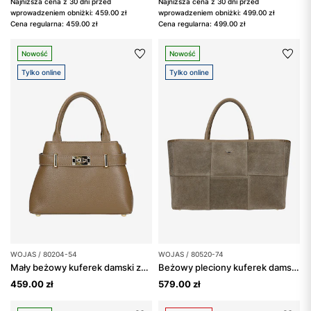
Najniższa cena z 30 dni przed
Najniższa cena z 30 dni przed
wprowadzeniem obniżki: 459.00 zł
wprowadzeniem obniżki: 499.00 zł
Cena regularna: 459.00 zł
Cena regularna: 499.00 zł
Nowość
Nowość
Tylko online
Tylko online
WOJAS / 80204-54
WOJAS / 80520-74
Mały beżowy kuferek damski ze skóry licowej
Beżowy pleciony kuferek damski z dwoiny
459.00 zł
579.00 zł