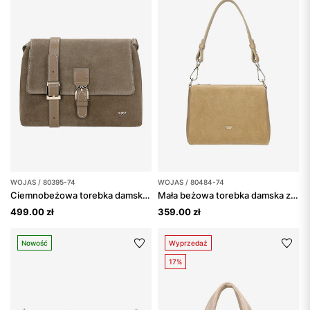
WOJAS / 80395-74
WOJAS / 80484-74
Ciemnobeżowa torebka damska z łączonych skór
Mała beżowa torebka damska z połączenia dwoiny i skóry licowej
499.00 zł
359.00 zł
Nowość
Wyprzedaż
17%