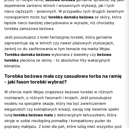
dopełnienie zarówno letnich i wiosennych stylizacji, jak i tych
nieco cięższych - jesiennych. W przypadku tych drugich świetnym
rozwiązaniem może być
torebka damska beżowa
ze skóry, która
będzie nieco bardziej zdecydowana w wyrazie, niż chociażby
torebka zamszowa beżowa.
Jeśli poszukujesz z kolei fantazyjnej torebki, która genialnie
zaprezentuje się w letnich czy nawet plażowych stylizacjach,
zerknij co do zaoferowania w tym temacie ma marka Wojas.
Torebka damska beżowa
wykonana z bawełny czy
beżowa
torebka
pleciona ze słomy - to absolutne hity wakacyjnych
klimatów.
Torebka beżowa mała czy casualowa torba na ramię
- jaki fason torebki wybrać?
W ofercie marki Wojas znajdziesz beżowe torebki w różnych
rozmiarach, o różnych fasonach i krojach. Jeśli poszukujesz
modelu na specjalne okazje, który ma być zwieńczeniem
eleganckich czy koktajlowych kreacji, swoją rolę świetnie spełni
tutaj
torebka beżowa mała
z dekoracyjnym łańcuszkiem, która
skryje w sobie niezbędną pomadkę i kompaktowy puder do
poprawy makijażu. Z kolei dla pań, które lubią mieć wszystko pod