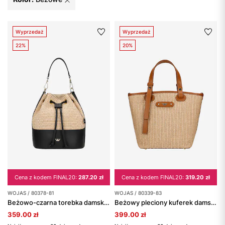
Wyprzedaż
Wyprzedaż
22%
20%
Cena z kodem FINAL20:
287.20 zł
Cena z kodem FINAL20:
319.20 zł
WOJAS / 80378-81
WOJAS / 80339-83
Beżowo-czarna torebka damska ze skóry licowej oraz rafii
Beżowy pleciony kuferek damski ze skórzanymi wstawkami
359.00 zł
399.00 zł