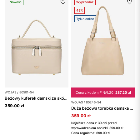
Nowość
Wyprzedaż
49%
Tylko online
WOJAS / 80501-54
Cena z kodem FINAL20:
287.20 zł
Beżowy kuferek damski ze skóry licowej
WOJAS / 80246-54
359.00 zł
Duża beżowa torebka damska ze skóry licowej
359.00 zł
Najniższa cena z 30 dni przed
wprowadzeniem obniżki: 399.00 zł
Cena regularna: 699.00 zł